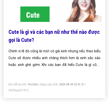
Cute là gì và các bạn nữ như thế nào được
gọi là Cute?
Chính vì lẽ đó cũng là một cô gái xinh nhưng nếu theo kiểu
Cute sẽ được nhiều anh chàng thích hơn là xinh sắc sảo
hoặc xinh ghê gớm. Khi các bạn đã hiểu Cute là gì cũng
đừng mà vội nhìn mặt mà bắt hình dong nhiều cô bé nhìn
thì cute nhưng bên trong cực kì thảo mai đó
Bài viết tạo bởi:
VietAds
| Ngày cập nhật:
2026-08-09 22:41:31
|
FAQPage
(31251)