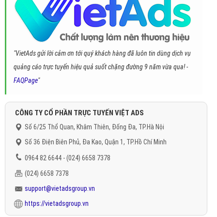
"VietAds gửi lời cảm ơn tới quý khách hàng đã luôn tin dùng dịch vụ
quảng cáo trực tuyến hiệu quả suốt chặng đường 9 năm vừa qua! -
FAQPage
"
CÔNG TY CỔ PHẦN TRỰC TUYẾN VIỆT ADS
Số 6/25 Thổ Quan, Khâm Thiên, Đống Đa, TP.Hà Nội
Số 36 Điện Biên Phủ, Đa Kao, Quận 1, TP.Hồ Chí Minh
0964 82 6644 - (024) 6658 7378
(024) 6658 7378
support@vietadsgroup.vn
https://vietadsgroup.vn