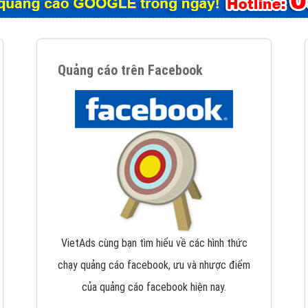
tác Marketing Online?
húng tôi với bề dày kinh nghiệm sẽ tư vấn xây dựng và phát tr
line. Đội ngũ kỹ thuật quảng cáo trực tuyến, SEO, lập trình Web 
uôn
đem đến cho khách hàng sản phẩm/ dịch vụ chất lượng
.