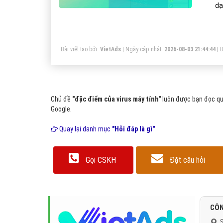
dạ
vi
hi
Bài viết tạo bởi:
VietAds
| Ngày cập nhật:
2026-08-03 21:44:44
|
Đ
Chủ đề
"đặc điểm của virus máy tính"
luôn được bạn đọc qua
Google.
Quay lại danh mục
"Hỏi đáp là gì"
Gọi CSKH
Đặt câu hỏi
CÔN
S