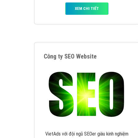
Nếu bạn đang cần quảng cáo, thiết kế web,
p
Hotline: 0964 82 6644 (24/7) hoặc email: 
Quảng cáo trên Google