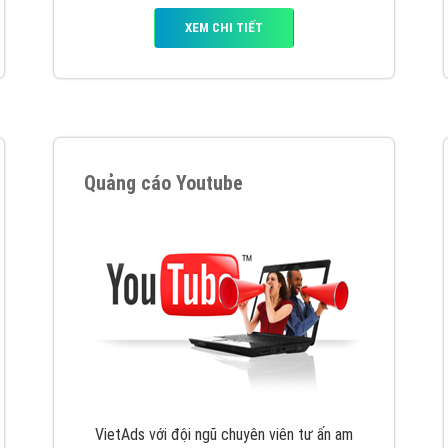
hát triển Website cho doanh nghiệp mình
. Đừng chần chừ hã
support@vietadsgroup.vn
để được tư vấn chuyên sâu về giải phá
Quảng cáo trên Facebook