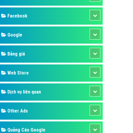
ụ Domain & Hosting
áp phần mềm
áp quảng cáo TVC
p quảng cáo mobile
p quảng cáo Online
áp quảng cáo Skype
p Domain & Hosting
Design
p viết bài Marketing
 cáo Youtube
SEO
ụ quảng cáo Youtube
ụ quảng cáo Cốc Cốc
Banner
ụ quảng cáo Tiktok
Facebook
ụ quảng cáo Zalo