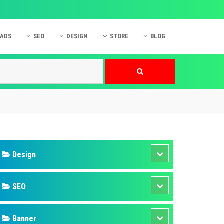
 ADS
SEO
DESIGN
STORE
BLOG
ner
 cáo Mobile
SEO Website
Thiết kế Web
nner
p quảng cáo Instagram
Dịch vụ SEO Website
Thiết kế Website
 cáo Zalo
Hỏi đáp SEO Google
Danh sách Website
 cáo Instagram
Thiết kế Landing Page
cáo Online
Dịch vụ thiết kế Website
 cáo Skype
Hỏi đáp Website
 cáo TVC
 cáo Cốc Cốc
mềm ứng dụng hay