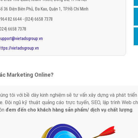
Hỏi đ
ố 36 Điện Biên Phủ, Đa Kao, Quận 1, TP.Hồ Chí Minh
Thiết 
964 82 6644 - (024) 6658 7378
Quảng
(024) 6658 7378
support@vietadsgroup.vn
Quảng
ttps://vietadsgroup.vn
Định n
Nghĩa l
Phần 