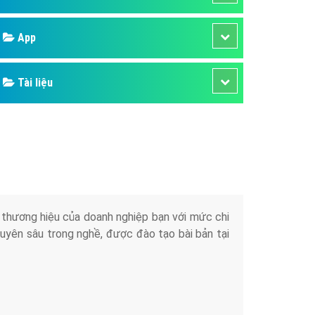
áp quảng cáo Youtube
Google
kế ứng dụng
 cáo Cốc Cốc hiệu quả
Bảng giá
 cáo Zalo chuyên nghiệp
ghĩa
Web Store
à gì
Dịch vụ liên quan
mềm ứng dụng hay
Other Ads
Quảng Cáo Google
App