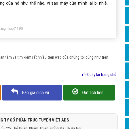
Dịch v
ng của nó như thế nào, vì sao máy của mình lại bị nhiễm
Hỏi đ
rut. Bây giờ đào tạo seo hn sẽ giải thích cụ thể cho các bạn
ểu
Hỏi đ
ăng nhập
(1130)
Hỏi đá
Hỏi đá
Hỏi đ
n tâm và tìm kiếm rất nhiều trên web của chúng tôi cũng như trên
Hỏi đá
Hỏi đá
Quay lại trang chủ
Quảng
Báo giá dịch vụ
Đặt lịch hẹn
Dịch v
Dịch v
Dịch v
G TY CỔ PHẦN TRỰC TUYẾN VIỆT ADS
Dịch v
ố 6/25 Thổ Quan, Khâm Thiên, Đống Đa, TP.Hà Nội