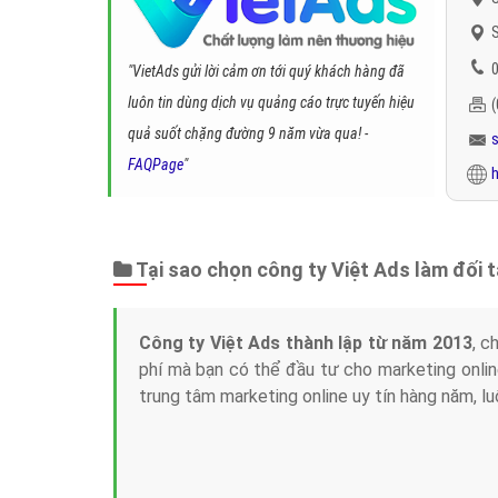
S
0
"VietAds gửi lời cảm ơn tới quý khách hàng đã
luôn tin dùng dịch vụ quảng cáo trực tuyến hiệu
quả suốt chặng đường 9 năm vừa qua! -
FAQPage
"
h