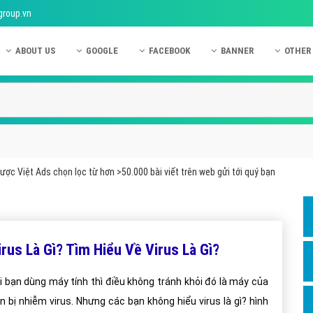
group.vn
ABOUT US
GOOGLE
FACEBOOK
BANNER
OTHER
Giới thiệu công ty Việt Ads
Kinh nghiệm quảng cáo Google
Kinh nghiệm quảng cáo Facebook
Dịch vụ quảng cáo Ban
Quảng
Hướng dẫn thanh toán Việt Ads
Kiến thức quảng cáo Google
Dịch vụ quảng cáo Facebook
Hỏi đáp quảng cáo Ba
Hỏi đá
Chính sách bảo mật Việt Ads
Dịch vụ quảng cáo Google
Kiến thức quảng cáo Facebook
Quảng cáo Banner
Quảng
Chính sách bảo hành & bảo trì Việt Ads
Quảng cáo Google Adwords
Quảng cáo Facebook
Quảng
ược Việt Ads chọn lọc từ hơn >50.000 bài viết trên web gửi tới quý bạn
Liên hệ Việt Ads
Các hình thức quảng cáo Google
Hỏi đáp Facebook
Quảng 
Chính sách đại lý Việt Ads
Hướng dẫn chạy quảng cáo Google
Quảng
Tiện ích mở rộng quảng cáo Google
Quảng
irus Là Gì? Tìm Hiểu Về Virus Là Gì?
Hỏi đáp Google
Quảng
i bạn dùng máy tính thì điều không tránh khỏi đó là máy của
Phần 
n bị nhiễm virus. Nhưng các bạn không hiểu virus là gì? hình