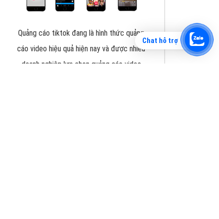
Chat hỗ trợ
Tìm công ty thiết kế website uy tín, chuyên
nghiệp tại Hà Nội là rất khó cho khách hàng.
VietAds xin giới thiệu công ty thiết kế Viet
XEM CHI TIẾT