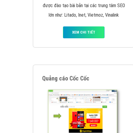
Google Ads là hình thức quảng cáo của
Google được tài trợ có chữ Ad gồm 4 ví trí
trên cùng và 3 vị trí dưới cùng
XEM CHI TIẾT
Công ty SEO Website