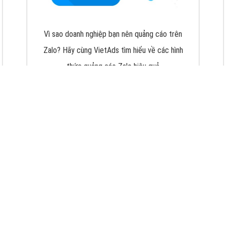
VietAds với đội ngũ chuyên viên tư ấn am
hiểu về chiến dịch quảng cáo Youtube sẽ tư
vấn bạn giải pháp tối ưu, hiệu quả nhất
XEM CHI TIẾT