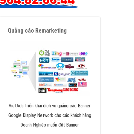
iển thương hiệu của doanh nghiệp bạn với mức chi
chuyên sâu trong nghề, được đào tạo bài bản tại