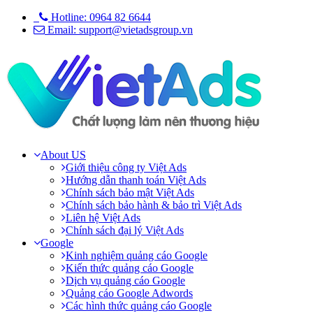
Hotline: 0964 82 6644
Email: support@vietadsgroup.vn
About US
Giới thiệu công ty Việt Ads
Hướng dẫn thanh toán Việt Ads
Chính sách bảo mật Việt Ads
Chính sách bảo hành & bảo trì Việt Ads
Liên hệ Việt Ads
Chính sách đại lý Việt Ads
Google
Kinh nghiệm quảng cáo Google
Kiến thức quảng cáo Google
Dịch vụ quảng cáo Google
Quảng cáo Google Adwords
Các hình thức quảng cáo Google