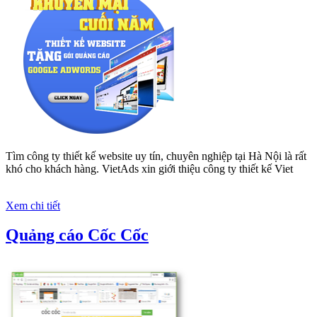
Nếu bạn đang cần quảng cáo, thiết kế web,
phát
triển Website cho doanh nghiệp mình
. Đừng chần
chừ hãy nhấc máy lên và gọi ngay cho chúng tôi
theo
Hotline: 0964 82 6644 (24/7) hoặc email:
support@vietadsgroup.vn
để được tư vấn chuyên
sâu về giải pháp marketing hiệu quả cho doanh
nghiệp bạn!
Quảng cáo trên Google