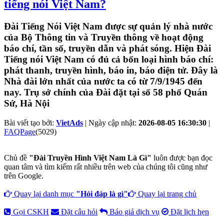
tiếng nói Việt Nam?
Đài Tiếng Nói Việt Nam được sự quản lý nhà nước
của Bộ Thông tin và Truyền thông về hoạt động
báo chí, tần số, truyền dẫn và phát sóng. Hiện Đài
Tiếng nói Việt Nam có đủ cả bốn loại hình báo chí:
phát thanh, truyền hình, báo in, báo điện tử. Đây là
Nhà đài lớn nhất của nước ta có từ 7/9/1945 đến
nay. Trụ sở chính của Đài đặt tại số 58 phố Quán
Sứ, Hà Nội
Bài viết tạo bởi:
VietAds
| Ngày cập nhật:
2026-08-05 16:30:30
|
FAQPage
(5029)
Chủ đề
"Đài Truyền Hình Việt Nam Là Gì"
luôn được bạn đọc
quan tâm và tìm kiếm rất nhiều trên web của chúng tôi cũng như
trên Google.
Quay lại danh mục
"Hỏi đáp là gì"
Quay lại trang chủ
Gọi CSKH
Đặt câu hỏi
Báo giá dịch vụ
Đặt lịch hẹn