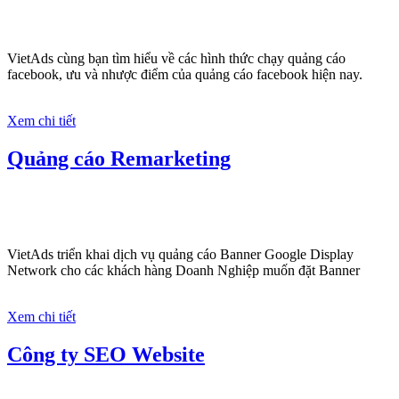
Zalo Call/Chat:
0964 82 6644
(24/7)
Tại sao chọn công ty Việt Ads làm đối tác Marketing Online?
Công ty Việt Ads thành lập từ năm 2013
, chúng tôi
với bề dày kinh nghiệm sẽ tư vấn xây dựng và phát