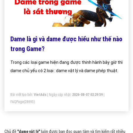
Dame là gì và dame được hiểu như thế nào
trong Game?
Trong các loại game hiện đang được thinh hành bây giờ thì
dame chủ yếu có 2 loại : dame vật lý và dame phép thuật.
Bài viết tạo bởi:
VietAds
| Ngày cập nhật:
2026-08-07 02:29:59
|
FAQPage
(28695)
Chủ đề
"dame vật lý"
luôn được bạn đọc quan tâm và tìm kiếm rất nhiều