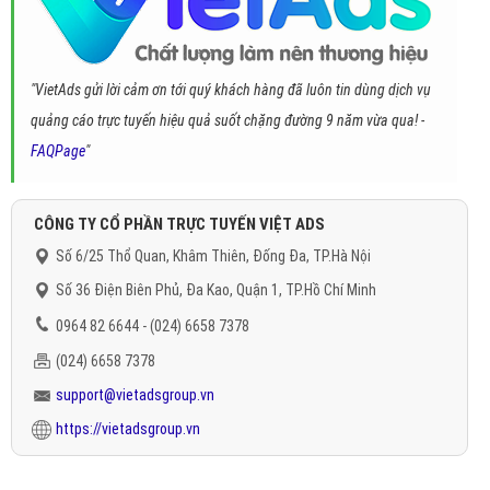
"VietAds gửi lời cảm ơn tới quý khách hàng đã luôn tin dùng dịch vụ
quảng cáo trực tuyến hiệu quả suốt chặng đường 9 năm vừa qua! -
FAQPage
"
CÔNG TY CỔ PHẦN TRỰC TUYẾN VIỆT ADS
Số 6/25 Thổ Quan, Khâm Thiên, Đống Đa, TP.Hà Nội
Số 36 Điện Biên Phủ, Đa Kao, Quận 1, TP.Hồ Chí Minh
0964 82 6644 - (024) 6658 7378
(024) 6658 7378
support@vietadsgroup.vn
https://vietadsgroup.vn