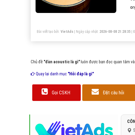
or
nh
ra
Bài viết tạo bởi:
VietAds
| Ngày cập nhật:
2026-08-08 21:28:35
|
Đ
âm
Chủ đề
"đàn acoustic là gì"
luôn được bạn đọc quan tâm và t
Quay lại danh mục
"Hỏi đáp là gì"
Gọi CSKH
Đặt câu hỏi
CÔN
S