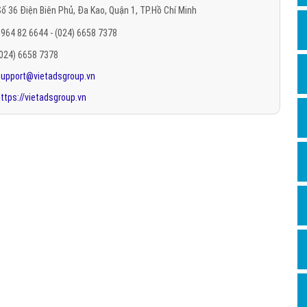
ố 36 Điện Biên Phủ, Đa Kao, Quận 1, TP.Hồ Chí Minh
Hỏi đ
964 82 6644 - (024) 6658 7378
Thiết 
(024) 6658 7378
Quảng
support@vietadsgroup.vn
Quảng
ttps://vietadsgroup.vn
Định n
Nghĩa l
Phần 