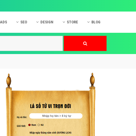
 ADS
SEO
DESIGN
STORE
BLOG
ner
 cáo Mobile
SEO Website
Thiết kế Web
nner
p quảng cáo Instagram
Dịch vụ SEO Website
Thiết kế Website
 cáo Zalo
Hỏi đáp SEO Google
Danh sách Website
 cáo Instagram
Thiết kế Landing Page
cáo Online
Dịch vụ thiết kế Website
 cáo Skype
Hỏi đáp Website
 cáo TVC
 cáo Cốc Cốc
mềm ứng dụng hay