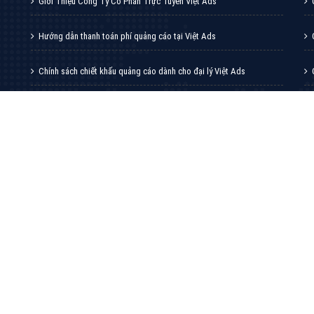
VietAds với đội ngũ chuyên viên tư ấn am
hiểu về chiến dịch quảng cáo Youtube sẽ tư
vấn bạn giải pháp tối ưu, hiệu quả nhất
XEM CHI TIẾT