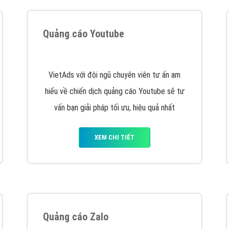
hát triển Website cho doanh nghiệp mình
. Đừng chần chừ hã
support@vietadsgroup.vn
để được tư vấn chuyên sâu về giải phá
Quảng cáo trên Facebook