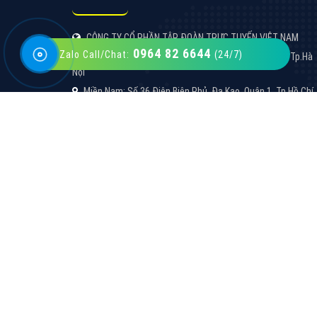
0964 82 6644
Zalo Call/Chat:
(24/7)
VietAds với đội ngũ SEOer giàu kinh nghiệm
được đào tạo bài bản tại các trung tâm SEO
lớn như: Litado, Inet, Vietmoz, Vinalink
XEM CHI TIẾT