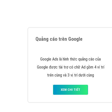
Tại sao chọn công ty Việt Ads làm đối 
Công ty Việt Ads thành lập từ năm 2013
, c
phí mà bạn có thể đầu tư cho marketing on
trung tâm marketing online uy tín hàng năm, l