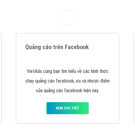
tác Marketing Online?
húng tôi với bề dày kinh nghiệm sẽ tư vấn xây dựng và phát tr
line. Đội ngũ kỹ thuật quảng cáo trực tuyến, SEO, lập trình Web 
uôn
đem đến cho khách hàng sản phẩm/ dịch vụ chất lượng
.