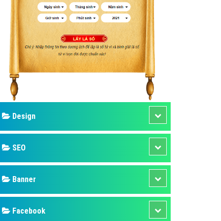
ụ Domain & Hosting
áp phần mềm
áp quảng cáo TVC
p quảng cáo mobile
p quảng cáo Online
áp quảng cáo Skype
p Domain & Hosting
Design
p viết bài Marketing
 cáo Youtube
SEO
ụ quảng cáo Youtube
ụ quảng cáo Cốc Cốc
Banner
ụ quảng cáo Tiktok
Facebook
ụ quảng cáo Zalo