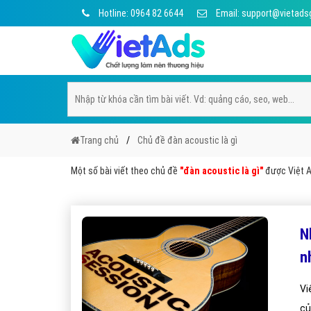
Hotline: 0964 82 6644
Email: support@vietads
Trang chủ
Chủ đề đàn acoustic là gì
Một số bài viết theo chủ đề
"đàn acoustic là gì"
được Việt Ad
N
n
Vi
củ