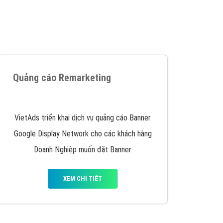
iển thương hiệu của doanh nghiệp bạn với mức chi
chuyên sâu trong nghề, được đào tạo bài bản tại