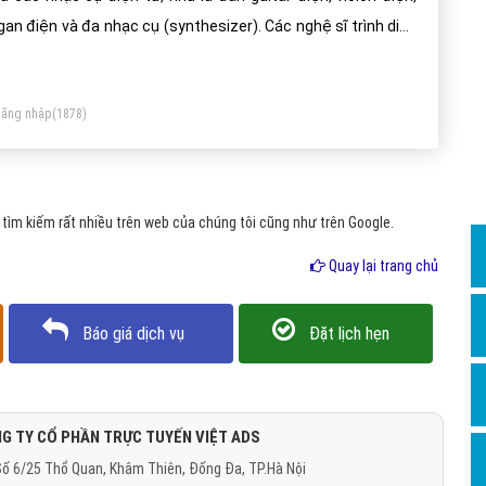
Dịch v
gan điện và đa nhạc cụ (synthesizer). Các nghệ sĩ trình diễn
Hỏi đ
ạc acoustic thường phải tăng âm lượng của các thiết bị đầu
Hỏi đ
 như loa, tai nghe,bằng cách sử dụng các bộ phận khuếch đại
ăng nhập
(1878)
 thanh điện tử (amply).
Hỏi đá
Hỏi đá
Hỏi đ
ìm kiếm rất nhiều trên web của chúng tôi cũng như trên Google.
Hỏi đá
Quay lại trang chủ
Hỏi đá
Quảng
Báo giá dịch vụ
Đặt lịch hẹn
Dịch v
Dịch v
Dịch v
G TY CỔ PHẦN TRỰC TUYẾN VIỆT ADS
ố 6/25 Thổ Quan, Khâm Thiên, Đống Đa, TP.Hà Nội
Dịch v