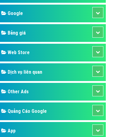
áp quảng cáo Youtube
Google
kế ứng dụng
 cáo Cốc Cốc hiệu quả
Bảng giá
 cáo Zalo chuyên nghiệp
ghĩa
Web Store
à gì
Dịch vụ liên quan
mềm ứng dụng hay
Other Ads
Quảng Cáo Google
App