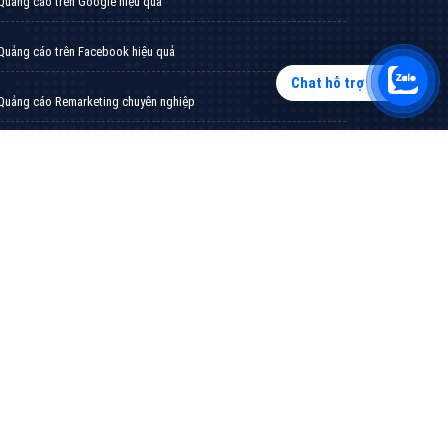
Chat hỗ trợ
Tìm công ty thiết kế website uy tín, chuyên
nghiệp tại Hà Nội là rất khó cho khách hàng.
VietAds xin giới thiệu công ty thiết kế Viet
XEM CHI TIẾT