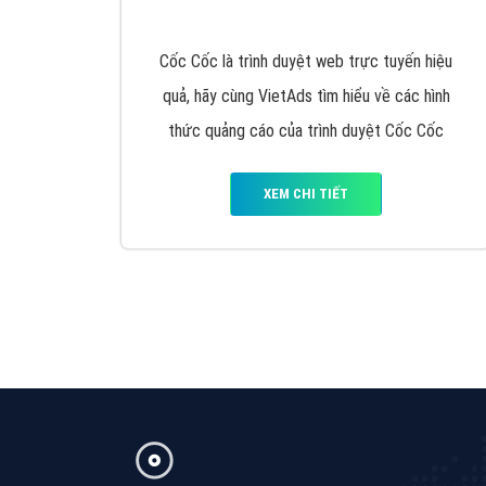
Google Ads là hình thức quảng cáo của
Google được tài trợ có chữ Ad gồm 4 ví trí
trên cùng và 3 vị trí dưới cùng
XEM CHI TIẾT
Công ty SEO Website