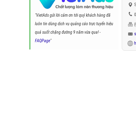
S
0
"VietAds gửi lời cảm ơn tới quý khách hàng đã
luôn tin dùng dịch vụ quảng cáo trực tuyến hiệu
quả suốt chặng đường 9 năm vừa qua! -
FAQPage
"
h