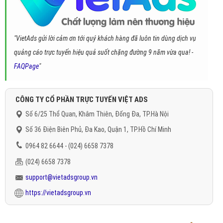
"VietAds gửi lời cảm ơn tới quý khách hàng đã luôn tin dùng dịch vụ
quảng cáo trực tuyến hiệu quả suốt chặng đường 9 năm vừa qua! -
FAQPage
"
CÔNG TY CỔ PHẦN TRỰC TUYẾN VIỆT ADS
Số 6/25 Thổ Quan, Khâm Thiên, Đống Đa, TP.Hà Nội
Số 36 Điện Biên Phủ, Đa Kao, Quận 1, TP.Hồ Chí Minh
0964 82 6644 - (024) 6658 7378
(024) 6658 7378
support@vietadsgroup.vn
https://vietadsgroup.vn