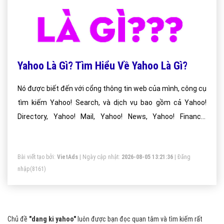
Yahoo Là Gì? Tìm Hiểu Về Yahoo Là Gì?
Nó được biết đến với cổng thông tin web của mình, công cụ
tìm kiếm Yahoo! Search, và dịch vụ bao gồm cả Yahoo!
Directory, Yahoo! Mail, Yahoo! News, Yahoo! Finance,
Yahoo! Groups, Yahoo! Answers, quảng cáo, bản đồ trực
tuyến, chia sẻ video , thể thao và trang web phương tiện
Bài viết tạo bởi:
VietAds
| Ngày cập nhật:
2026-08-05 13:21:36
|
Đăng
truyền thông xã hội.
nhập
(8161)
Chủ đề
"dang ki yahoo"
luôn được bạn đọc quan tâm và tìm kiếm rất