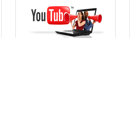
VietAds với đội ngũ chuyên viên tư ấn am
hiểu về chiến dịch quảng cáo Youtube sẽ tư
vấn bạn giải pháp tối ưu, hiệu quả nhất
XEM CHI TIẾT