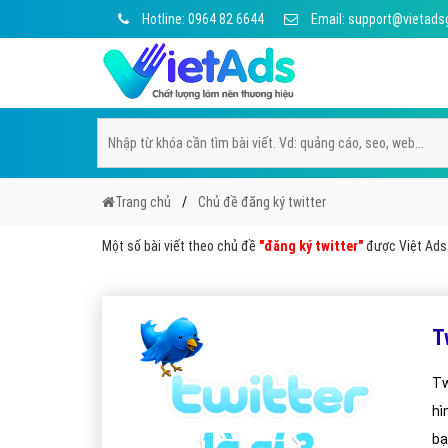
Hotline: 0964 82 6644
Email: support@vietads
Trang chủ
Chủ đề đăng ký twitter
Một số bài viết theo chủ đề
"đăng ký twitter"
được Việt Ads 
T
Tw
hì
bạ