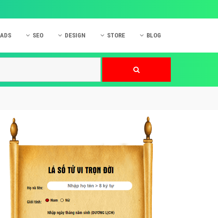
 ADS
SEO
DESIGN
STORE
BLOG
ner
 cáo Mobile
SEO Website
Thiết kế Web
nner
p quảng cáo Instagram
Dịch vụ SEO Website
Thiết kế Website
 cáo Zalo
Hỏi đáp SEO Google
Danh sách Website
 cáo Instagram
Thiết kế Landing Page
cáo Online
Dịch vụ thiết kế Website
 cáo Skype
Hỏi đáp Website
 cáo TVC
 cáo Cốc Cốc
mềm ứng dụng hay