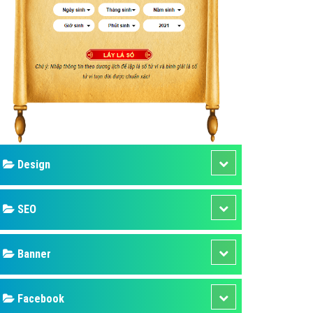
ụ Domain & Hosting
áp phần mềm
áp quảng cáo TVC
p quảng cáo mobile
p quảng cáo Online
áp quảng cáo Skype
p Domain & Hosting
Design
p viết bài Marketing
 cáo Youtube
SEO
ụ quảng cáo Youtube
ụ quảng cáo Cốc Cốc
Banner
ụ quảng cáo Tiktok
Facebook
ụ quảng cáo Zalo