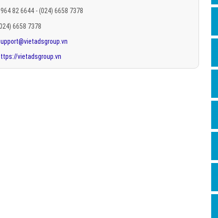
Hỏi đ
964 82 6644 - (024) 6658 7378
(024) 6658 7378
Thiết 
support@vietadsgroup.vn
Quảng
ttps://vietadsgroup.vn
Quảng
Định n
Nghĩa l
Phần 