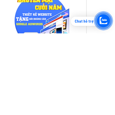
Chat hỗ trợ
Tìm công ty thiết kế website uy tín, chuyên
nghiệp tại Hà Nội là rất khó cho khách hàng.
VietAds xin giới thiệu công ty thiết kế Viet
XEM CHI TIẾT