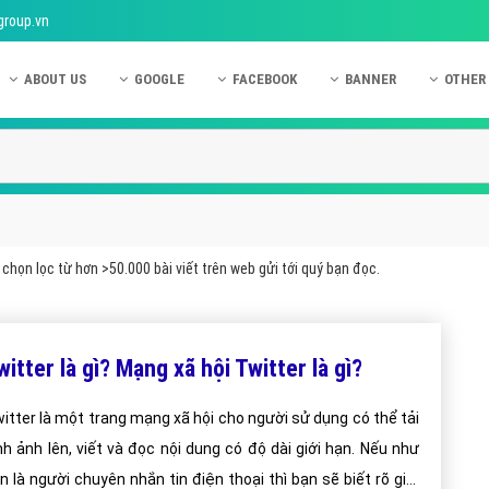
group.vn
ABOUT US
GOOGLE
FACEBOOK
BANNER
OTHER
Giới thiệu công ty Việt Ads
Kinh nghiệm quảng cáo Google
Kinh nghiệm quảng cáo Facebook
Dịch vụ quảng cáo Ban
Quảng
Hướng dẫn thanh toán Việt Ads
Kiến thức quảng cáo Google
Dịch vụ quảng cáo Facebook
Hỏi đáp quảng cáo Ba
Hỏi đá
Chính sách bảo mật Việt Ads
Dịch vụ quảng cáo Google
Kiến thức quảng cáo Facebook
Quảng cáo Banner
Quảng
Chính sách bảo hành & bảo trì Việt Ads
Quảng cáo Google Adwords
Quảng cáo Facebook
Quảng
chọn lọc từ hơn >50.000 bài viết trên web gửi tới quý bạn đọc.
Liên hệ Việt Ads
Các hình thức quảng cáo Google
Hỏi đáp Facebook
Quảng 
Chính sách đại lý Việt Ads
Hướng dẫn chạy quảng cáo Google
Quảng
witter là gì? Mạng xã hội Twitter là gì?
Tiện ích mở rộng quảng cáo Google
Quảng
Hỏi đáp Google
Quảng
itter là một trang mạng xã hội cho người sử dụng có thể tải
nh ảnh lên, viết và đọc nội dung có độ dài giới hạn. Nếu như
Phần 
n là người chuyên nhắn tin điện thoại thì bạn sẽ biết rõ giới