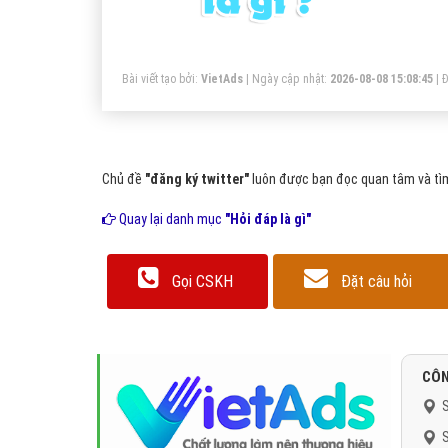
hạ
nh
Bài viết tạo bởi:
VietAds
| Ngày cập nhật:
2026-08-08 15:08:45
|
Đ
Chủ đề
"đăng ký twitter"
luôn được bạn đọc quan tâm và tìm
Quay lại danh mục
"Hỏi đáp là gì"
Gọi CSKH
Đặt câu hỏi
CÔN
S
S