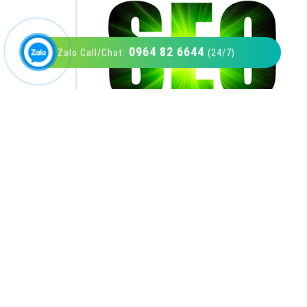
0964 82 6644
Zalo Call/Chat:
(24/7)
VietAds với đội ngũ SEOer giàu kinh nghiệm
được đào tạo bài bản tại các trung tâm SEO
lớn như: Litado, Inet, Vietmoz, Vinalink
XEM CHI TIẾT