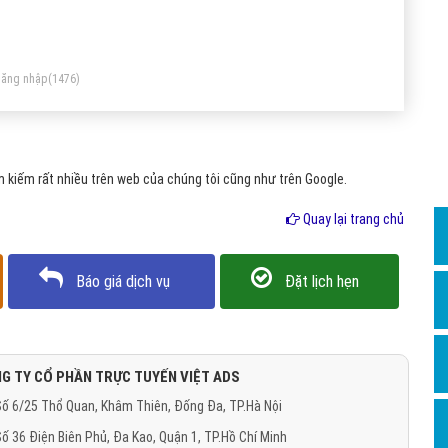
Dịch v
n 160 ký tự của tin nhắn SMS. Twitter cũng gần giống thế
Hỏi đ
ư thậm chí số ký tự cho phép còn ít hơn chỉ có 140 ký tự.
Hỏi đ
ăng nhập
(1476)
Hỏi đá
Hỏi đá
 kiếm rất nhiều trên web của chúng tôi cũng như trên Google.
Hỏi đ
Hỏi đá
Quay lại trang chủ
Hỏi đá
Báo giá dịch vụ
Đặt lịch hẹn
Quảng
Dịch v
Dịch v
G TY CỔ PHẦN TRỰC TUYẾN VIỆT ADS
Dịch v
ố 6/25 Thổ Quan, Khâm Thiên, Đống Đa, TP.Hà Nội
Dịch v
ố 36 Điện Biên Phủ, Đa Kao, Quận 1, TP.Hồ Chí Minh