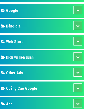
áp quảng cáo Youtube
Google
kế ứng dụng
 cáo Cốc Cốc hiệu quả
Bảng giá
 cáo Zalo chuyên nghiệp
ghĩa
Web Store
à gì
Dịch vụ liên quan
mềm ứng dụng hay
Other Ads
Quảng Cáo Google
App