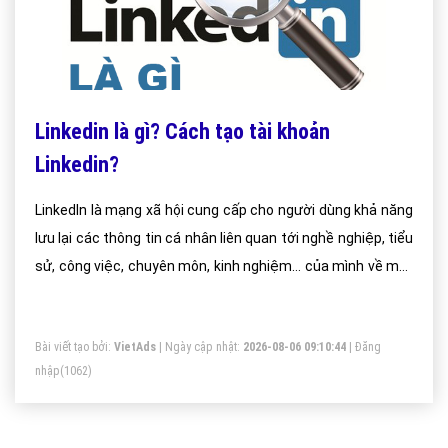
Linkedin là gì? Cách tạo tài khoản
Linkedin?
LinkedIn là mạng xã hội cung cấp cho người dùng khả năng
lưu lại các thông tin cá nhân liên quan tới nghề nghiệp, tiểu
sử, công việc, chuyên môn, kinh nghiệm… của mình về một
hay nhiều lĩnh vực khác nhau vừa giúp các nhà tuyển dụng
lựa chọn ứng viên đồng thời cũng giúp các ứng viên tự (PR)
Bài viết tạo bởi:
VietAds
| Ngày cập nhật:
2026-08-06 09:10:44
|
Đăng
bản thân mình.
nhập
(1062)