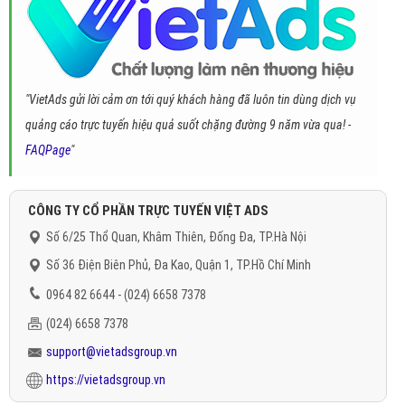
"VietAds gửi lời cảm ơn tới quý khách hàng đã luôn tin dùng dịch vụ
quảng cáo trực tuyến hiệu quả suốt chặng đường 9 năm vừa qua! -
FAQPage
"
CÔNG TY CỔ PHẦN TRỰC TUYẾN VIỆT ADS
Số 6/25 Thổ Quan, Khâm Thiên, Đống Đa, TP.Hà Nội
Số 36 Điện Biên Phủ, Đa Kao, Quận 1, TP.Hồ Chí Minh
0964 82 6644 - (024) 6658 7378
(024) 6658 7378
support@vietadsgroup.vn
https://vietadsgroup.vn