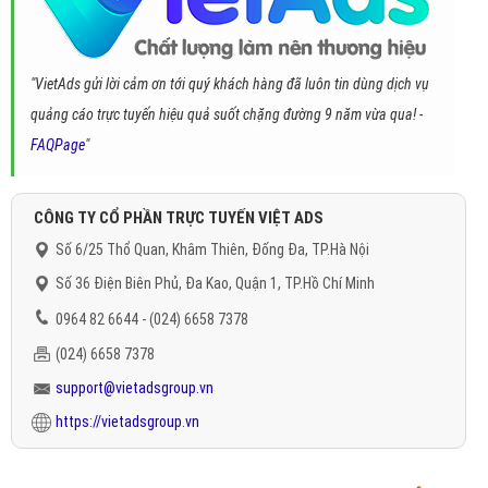
"VietAds gửi lời cảm ơn tới quý khách hàng đã luôn tin dùng dịch vụ
quảng cáo trực tuyến hiệu quả suốt chặng đường 9 năm vừa qua! -
FAQPage
"
CÔNG TY CỔ PHẦN TRỰC TUYẾN VIỆT ADS
Số 6/25 Thổ Quan, Khâm Thiên, Đống Đa, TP.Hà Nội
Số 36 Điện Biên Phủ, Đa Kao, Quận 1, TP.Hồ Chí Minh
0964 82 6644 - (024) 6658 7378
(024) 6658 7378
support@vietadsgroup.vn
https://vietadsgroup.vn