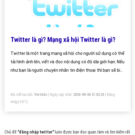
Twitter là gì? Mạng xã hội Twitter là gì?
Twitter là một trang mạng xã hội cho người sử dụng có thể
tải hình ảnh lên, viết và đọc nội dung có độ dài giới hạn. Nếu
như bạn là người chuyên nhắn tin điện thoại thì bạn sẽ biết
rõ giới hạn 160 ký tự của tin nhắn SMS. Twitter cũng gần
giống thế như thậm chí số ký tự cho phép còn ít hơn chỉ có
Bài viết tạo bởi:
VietAds
| Ngày cập nhật:
2026-08-06 21:02:25
|
Đăng
140 ký tự.
nhập
(1471)
Chủ đề
"đăng nhập twitter"
luôn được bạn đọc quan tâm và tìm kiếm rất