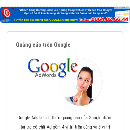
Nếu bạn đang cần quảng cáo, thiết kế web,
phát
triển Website cho doanh nghiệp mình
. Đừng chần
chừ hãy nhấc máy lên và gọi ngay cho chúng tôi theo
Hotline: 0964 82 6644 (24/7) hoặc email:
support@vietadsgroup.vn
để được tư vấn chuyên
sâu về giải pháp marketing hiệu quả cho doanh nghiệp
bạn!