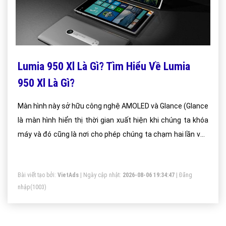
Lumia 950 Xl Là Gì? Tìm Hiểu Về Lumia
950 Xl Là Gì?
Màn hình này sở hữu công nghệ AMOLED và Glance (Glance
là màn hình hiển thị thời gian xuất hiện khi chúng ta khóa
máy và đó cũng là nơi cho phép chúng ta chạm hai lần vào
màn hình để đánh thức máy thay vì phải nhấn nút nguồn.)
Bài viết tạo bởi:
VietAds
| Ngày cập nhật:
2026-08-06 19:34:47
|
Đăng
nhập
(1003)