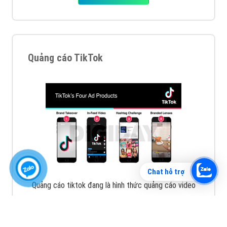
Vì sao doanh nghiệp bạn nên quảng cáo trên Zalo?
Hãy cùng VietAds tìm hiểu về các hình thức quảng
cáo Zalo hiệu quả
XEM CHI TIẾT
Chat hỗ trợ