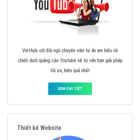
VietAds với đội ngũ SEOer giàu kinh nghiệm được đào
tạo bài bản tại các trung tâm SEO lớn như: Litado,
Inet, Vietmoz, Vinalink
XEM CHI TIẾT
Quảng cáo Youtube