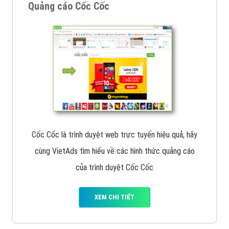
Tìm công ty thiết kế website uy tín, chuyên nghiệp tại
Hà Nội là rất khó cho khách hàng. VietAds xin giới
thiệu công ty thiết kế Viet
XEM CHI TIẾT
Quảng cáo Cốc Cốc