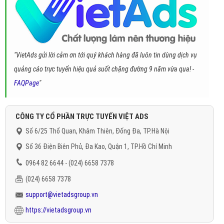
"VietAds gửi lời cảm ơn tới quý khách hàng đã luôn tin dùng dịch vụ
quảng cáo trực tuyến hiệu quả suốt chặng đường 9 năm vừa qua! -
FAQPage
"
CÔNG TY CỔ PHẦN TRỰC TUYẾN VIỆT ADS
Số 6/25 Thổ Quan, Khâm Thiên, Đống Đa, TP.Hà Nội
Số 36 Điện Biên Phủ, Đa Kao, Quận 1, TP.Hồ Chí Minh
0964 82 6644 - (024) 6658 7378
(024) 6658 7378
support@vietadsgroup.vn
https://vietadsgroup.vn