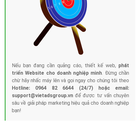
Công ty Việt Ads thành lập từ năm 2013
, chúng tôi
với bề dày kinh nghiệm sẽ tư vấn xây dựng và phát
triển thương hiệu của doanh nghiệp bạn với mức chi
phí mà bạn có thể đầu tư cho marketing online. Đội
ngũ kỹ thuật quảng cáo trực tuyến, SEO, lập trình
Web chuyên sâu trong nghề, được đào tạo bài bản tại
trung tâm marketing online uy tín hàng năm, luôn
đem
đến cho khách hàng sản phẩm/ dịch vụ chất
lượng
.