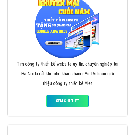
VietAds với đội ngũ chuyên viên tư ấn am hiểu về
chiến dịch quảng cáo Youtube sẽ tư vấn bạn giải pháp
tối ưu, hiệu quả nhất
XEM CHI TIẾT
Thiết kế Website