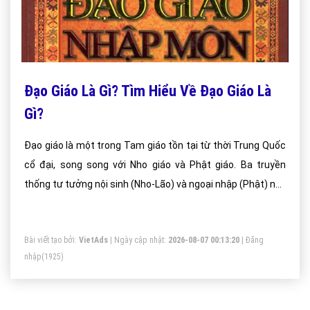
Đạo Giáo Là Gì? Tìm Hiểu Về Đạo Giáo Là
Gì?
Đạo giáo là một trong Tam giáo tồn tại từ thời Trung Quốc
cổ đại, song song với Nho giáo và Phật giáo. Ba truyền
thống tư tưởng nội sinh (Nho-Lão) và ngoại nhập (Phật) này
đã ảnh hưởng rất lớn đến nền tảng văn hoá dân tộc Trung
Quốc.
Bài viết tạo bởi:
VietAds
| Ngày cập nhật:
2026-08-07 00:13:20
|
Đăng
nhập
(1925)