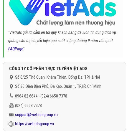
"VietAds gửi lời cảm ơn tới quý khách hàng đã luôn tin dùng dịch vụ
quảng cáo trực tuyến hiệu quả suốt chặng đường 9 năm vừa qua! -
FAQPage
"
CÔNG TY CỔ PHẦN TRỰC TUYẾN VIỆT ADS
Số 6/25 Thổ Quan, Khâm Thiên, Đống Đa, TP.Hà Nội
Số 36 Điện Biên Phủ, Đa Kao, Quận 1, TP.Hồ Chí Minh
0964 82 6644 - (024) 6658 7378
(024) 6658 7378
support@vietadsgroup.vn
https://vietadsgroup.vn