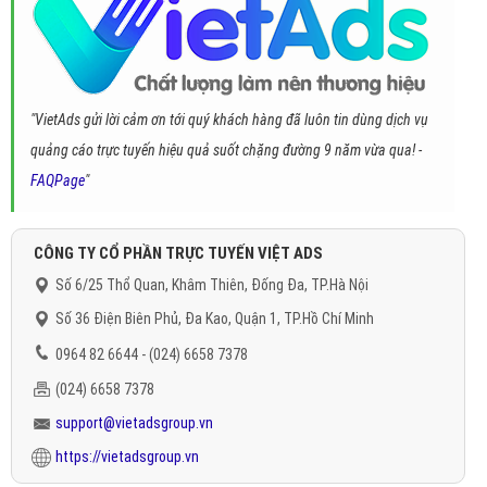
"VietAds gửi lời cảm ơn tới quý khách hàng đã luôn tin dùng dịch vụ
quảng cáo trực tuyến hiệu quả suốt chặng đường 9 năm vừa qua! -
FAQPage
"
CÔNG TY CỔ PHẦN TRỰC TUYẾN VIỆT ADS
Số 6/25 Thổ Quan, Khâm Thiên, Đống Đa, TP.Hà Nội
Số 36 Điện Biên Phủ, Đa Kao, Quận 1, TP.Hồ Chí Minh
0964 82 6644 - (024) 6658 7378
(024) 6658 7378
support@vietadsgroup.vn
https://vietadsgroup.vn