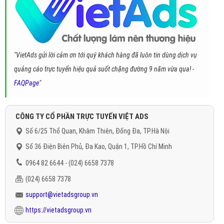
"VietAds gửi lời cảm ơn tới quý khách hàng đã luôn tin dùng dịch vụ
quảng cáo trực tuyến hiệu quả suốt chặng đường 9 năm vừa qua! -
FAQPage
"
CÔNG TY CỔ PHẦN TRỰC TUYẾN VIỆT ADS
Số 6/25 Thổ Quan, Khâm Thiên, Đống Đa, TP.Hà Nội
Số 36 Điện Biên Phủ, Đa Kao, Quận 1, TP.Hồ Chí Minh
0964 82 6644 - (024) 6658 7378
(024) 6658 7378
support@vietadsgroup.vn
https://vietadsgroup.vn