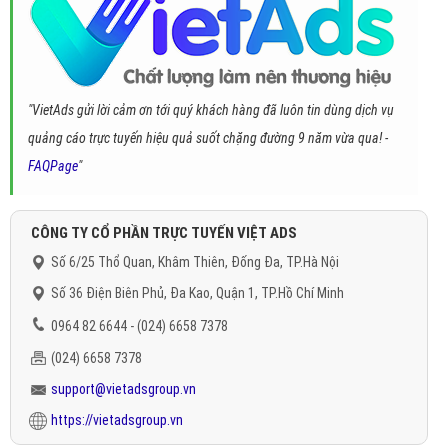
"VietAds gửi lời cảm ơn tới quý khách hàng đã luôn tin dùng dịch vụ
quảng cáo trực tuyến hiệu quả suốt chặng đường 9 năm vừa qua! -
FAQPage
"
CÔNG TY CỔ PHẦN TRỰC TUYẾN VIỆT ADS
Số 6/25 Thổ Quan, Khâm Thiên, Đống Đa, TP.Hà Nội
Số 36 Điện Biên Phủ, Đa Kao, Quận 1, TP.Hồ Chí Minh
0964 82 6644 - (024) 6658 7378
(024) 6658 7378
support@vietadsgroup.vn
https://vietadsgroup.vn