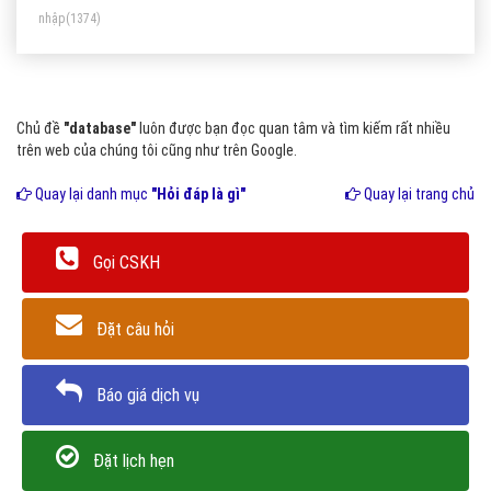
nhập
(1374)
liên hệ với nhau gọi là các quan hệ, mỗi quan hệ có các
thuộc tính, trong đó có một thuộc tính là khóa chính. Các
hệ quản trị hỗ trợ cơ sở dữ liệu qu
Chủ đề
"database"
luôn được bạn đọc quan tâm và tìm kiếm rất nhiều
trên web của chúng tôi cũng như trên Google.
Quay lại danh mục
"Hỏi đáp là gì"
Quay lại trang chủ
Gọi CSKH
Đặt câu hỏi
Báo giá dịch vụ
Đặt lịch hẹn