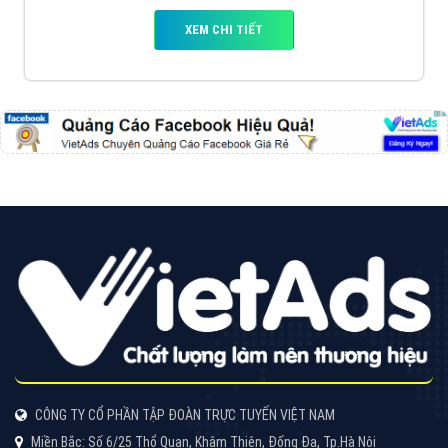
XEM CHI TIẾT
CÔNG TY CỔ PHẦN TẬP ĐOÀN TRỰC TUYẾN VIỆT NAM
Miền Bắc: Số 6/25 Thổ Quan, Khâm Thiên, Đống Đa, Tp.Hà Nội