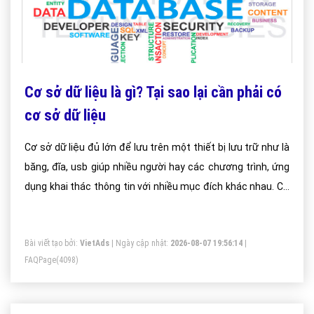
Cơ sở dữ liệu là gì? Tại sao lại cần phải có
cơ sở dữ liệu
Cơ sở dữ liệu đủ lớn để lưu trên một thiết bị lưu trữ như là
băng, đĩa, usb giúp nhiều người hay các chương trình, ứng
dụng khai thác thông tin với nhiều mục đích khác nhau. Cơ
sở dữ liệu là một thuật ngữ quan trọng của ngành công
nghệ thông tin hiện nay.
Bài viết tạo bởi:
VietAds
| Ngày cập nhật:
2026-08-07 19:56:14
|
FAQPage
(4098)