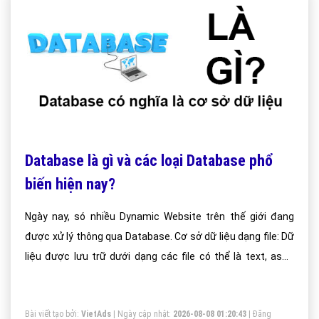
Database là gì và các loại Database phổ
biến hiện nay?
Ngày nay, só nhiều Dynamic Website trên thế giới đang
được xử lý thông qua Database. Cơ sở dữ liệu dạng file: Dữ
liệu được lưu trữ dưới dạng các file có thể là text, ascii,
*.dbf. Tiêu biểu cho cơ sở dữ liệu dạng file là*.mdb Foxpro.
Cơ sở dữ liệu quan hệ: Dữ liệu được lưu trữ trong các bảng
Bài viết tạo bởi:
VietAds
| Ngày cập nhật:
2026-08-08 01:20:43
|
Đăng
dữ liệu gọi là các thực thể, giữa các thực thể này có mối