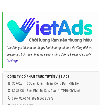
"VietAds gửi lời cảm ơn tới quý khách hàng đã luôn tin dùng dịch vụ
quảng cáo trực tuyến hiệu quả suốt chặng đường 9 năm vừa qua! -
FAQPage
"
CÔNG TY CỔ PHẦN TRỰC TUYẾN VIỆT ADS
Số 6/25 Thổ Quan, Khâm Thiên, Đống Đa, TP.Hà Nội
Số 36 Điện Biên Phủ, Đa Kao, Quận 1, TP.Hồ Chí Minh
0964 82 6644 - (024) 6658 7378