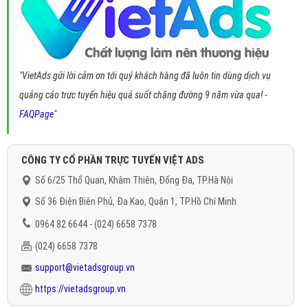
"VietAds gửi lời cảm ơn tới quý khách hàng đã luôn tin dùng dịch vụ
quảng cáo trực tuyến hiệu quả suốt chặng đường 9 năm vừa qua! -
FAQPage
"
CÔNG TY CỔ PHẦN TRỰC TUYẾN VIỆT ADS
Số 6/25 Thổ Quan, Khâm Thiên, Đống Đa, TP.Hà Nội
Số 36 Điện Biên Phủ, Đa Kao, Quận 1, TP.Hồ Chí Minh
0964 82 6644 - (024) 6658 7378
(024) 6658 7378
support@vietadsgroup.vn
https://vietadsgroup.vn