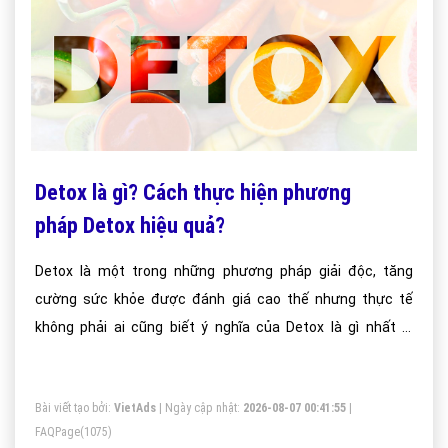
Detox là gì? Cách thực hiện phương
pháp Detox hiệu quả?
Detox là một trong những phương pháp giải độc, tăng
cường sức khỏe được đánh giá cao thế nhưng thực tế
không phải ai cũng biết ý nghĩa của Detox là gì nhất là
những bạn không có thời gian, điều kiện chăm sóc sắc đẹp
bản thân; bài viết này vietadsgroup.vn sẽ giúp bạn hiểu rõ
Bài viết tạo bởi:
VietAds
| Ngày cập nhật:
2026-08-07 00:41:55
|
chúng
FAQPage
(1075)