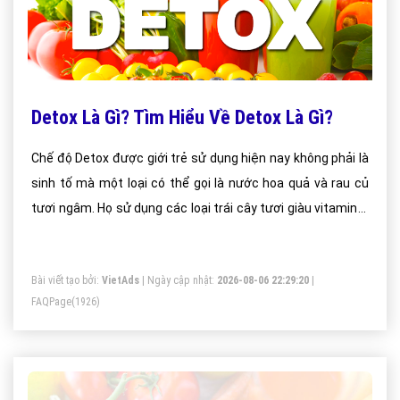
Detox Là Gì? Tìm Hiểu Về Detox Là Gì?
Chế độ Detox được giới trẻ sử dụng hiện nay không phải là
sinh tố mà một loại có thể gọi là nước hoa quả và rau củ
tươi ngâm. Họ sử dụng các loại trái cây tươi giàu vitamin C
ngâm cùng một số loại rau củ như lá bạc hà, dưa chuột.
Bài viết tạo bởi:
VietAds
| Ngày cập nhật:
2026-08-06 22:29:20
|
FAQPage
(1926)