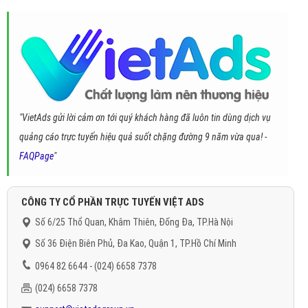
"VietAds gửi lời cảm ơn tới quý khách hàng đã luôn tin dùng dịch vụ
quảng cáo trực tuyến hiệu quả suốt chặng đường 9 năm vừa qua! -
FAQPage
"
CÔNG TY CỔ PHẦN TRỰC TUYẾN VIỆT ADS
Số 6/25 Thổ Quan, Khâm Thiên, Đống Đa, TP.Hà Nội
Số 36 Điện Biên Phủ, Đa Kao, Quận 1, TP.Hồ Chí Minh
0964 82 6644 - (024) 6658 7378
(024) 6658 7378