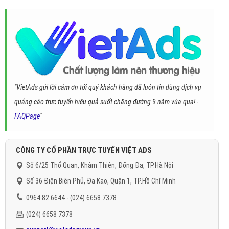
"VietAds gửi lời cảm ơn tới quý khách hàng đã luôn tin dùng dịch vụ
quảng cáo trực tuyến hiệu quả suốt chặng đường 9 năm vừa qua! -
FAQPage
"
CÔNG TY CỔ PHẦN TRỰC TUYẾN VIỆT ADS
Số 6/25 Thổ Quan, Khâm Thiên, Đống Đa, TP.Hà Nội
Số 36 Điện Biên Phủ, Đa Kao, Quận 1, TP.Hồ Chí Minh
0964 82 6644 - (024) 6658 7378
(024) 6658 7378