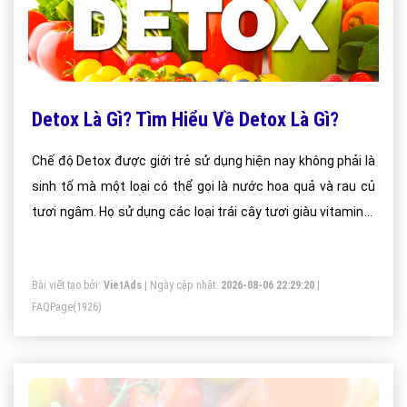
Detox Là Gì? Tìm Hiểu Về Detox Là Gì?
Chế độ Detox được giới trẻ sử dụng hiện nay không phải là
sinh tố mà một loại có thể gọi là nước hoa quả và rau củ
tươi ngâm. Họ sử dụng các loại trái cây tươi giàu vitamin C
ngâm cùng một số loại rau củ như lá bạc hà, dưa chuột.
Bài viết tạo bởi:
VietAds
| Ngày cập nhật:
2026-08-06 22:29:20
|
FAQPage
(1926)