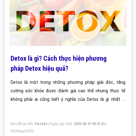
Detox là gì? Cách thực hiện phương
pháp Detox hiệu quả?
Detox là một trong những phương pháp giải độc, tăng
cường sức khỏe được đánh giá cao thế nhưng thực tế
không phải ai cũng biết ý nghĩa của Detox là gì nhất là
những bạn không có thời gian, điều kiện chăm sóc sắc đẹp
bản thân; bài viết này vietadsgroup.vn sẽ giúp bạn hiểu rõ
Bài viết tạo bởi:
VietAds
| Ngày cập nhật:
2026-08-07 00:41:55
|
chúng
FAQPage
(1075)