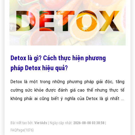
Detox là gì? Cách thực hiện phương
pháp Detox hiệu quả?
Detox là một trong những phương pháp giải độc, tăng
cường sức khỏe được đánh giá cao thế nhưng thực tế
không phải ai cũng biết ý nghĩa của Detox là gì nhất là
những bạn không có thời gian, điều kiện chăm sóc sắc đẹp
bản thân; bài viết này vietadsgroup.vn sẽ giúp bạn hiểu rõ
Bài viết tạo bởi:
VietAds
| Ngày cập nhật:
2026-08-08 03:38:58
|
chúng
FAQPage
(1076)