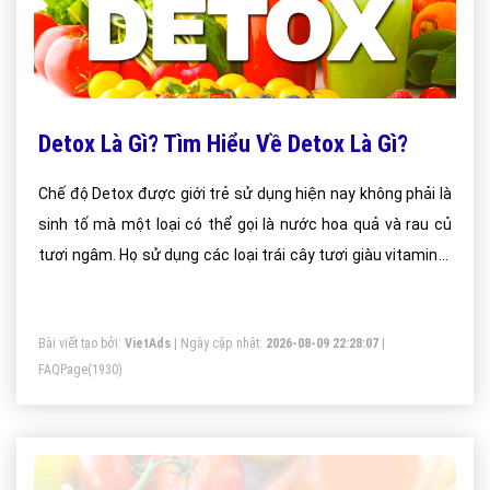
Detox Là Gì? Tìm Hiểu Về Detox Là Gì?
Chế độ Detox được giới trẻ sử dụng hiện nay không phải là
sinh tố mà một loại có thể gọi là nước hoa quả và rau củ
tươi ngâm. Họ sử dụng các loại trái cây tươi giàu vitamin C
ngâm cùng một số loại rau củ như lá bạc hà, dưa chuột.
Bài viết tạo bởi:
VietAds
| Ngày cập nhật:
2026-08-09 22:28:07
|
FAQPage
(1930)