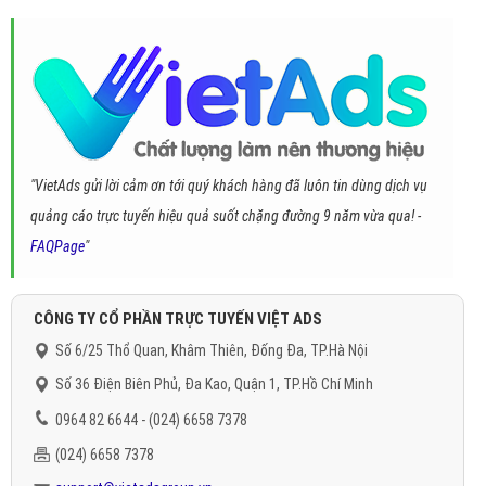
"VietAds gửi lời cảm ơn tới quý khách hàng đã luôn tin dùng dịch vụ
quảng cáo trực tuyến hiệu quả suốt chặng đường 9 năm vừa qua! -
FAQPage
"
CÔNG TY CỔ PHẦN TRỰC TUYẾN VIỆT ADS
Số 6/25 Thổ Quan, Khâm Thiên, Đống Đa, TP.Hà Nội
Số 36 Điện Biên Phủ, Đa Kao, Quận 1, TP.Hồ Chí Minh
0964 82 6644 - (024) 6658 7378
(024) 6658 7378