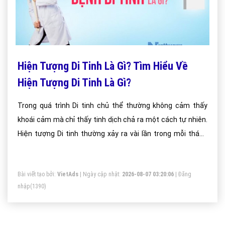
Hiện Tượng Di Tinh Là Gì? Tìm Hiểu Về
Hiện Tượng Di Tinh Là Gì?
Trong quá trình Di tinh chủ thể thường không cảm thấy
khoái cảm mà chỉ thấy tinh dịch chả ra một cách tự nhiên.
Hiện tượng Di tinh thường xảy ra vài lần trong mỗi tháng
mà thôi. Theo các nhà khoa học đây không phải là một
chứng bệnh.
Bài viết tạo bởi:
VietAds
| Ngày cập nhật:
2026-08-07 03:20:06
|
Đăng
nhập
(1390)