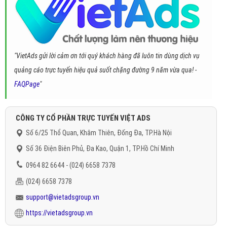
"VietAds gửi lời cảm ơn tới quý khách hàng đã luôn tin dùng dịch vụ
quảng cáo trực tuyến hiệu quả suốt chặng đường 9 năm vừa qua! -
FAQPage
"
CÔNG TY CỔ PHẦN TRỰC TUYẾN VIỆT ADS
Số 6/25 Thổ Quan, Khâm Thiên, Đống Đa, TP.Hà Nội
Số 36 Điện Biên Phủ, Đa Kao, Quận 1, TP.Hồ Chí Minh
0964 82 6644 - (024) 6658 7378
(024) 6658 7378
support@vietadsgroup.vn
https://vietadsgroup.vn