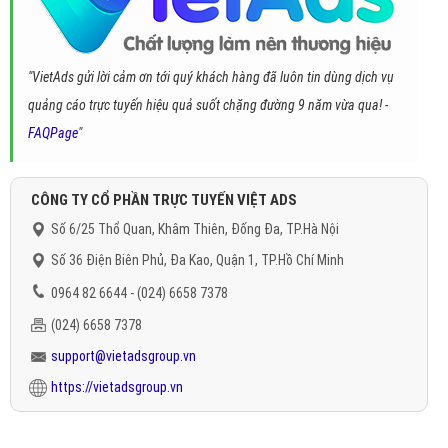
"VietAds gửi lời cảm ơn tới quý khách hàng đã luôn tin dùng dịch vụ
quảng cáo trực tuyến hiệu quả suốt chặng đường 9 năm vừa qua! -
FAQPage
"
CÔNG TY CỔ PHẦN TRỰC TUYẾN VIỆT ADS
Số 6/25 Thổ Quan, Khâm Thiên, Đống Đa, TP.Hà Nội
Số 36 Điện Biên Phủ, Đa Kao, Quận 1, TP.Hồ Chí Minh
0964 82 6644 - (024) 6658 7378
(024) 6658 7378
support@vietadsgroup.vn
https://vietadsgroup.vn