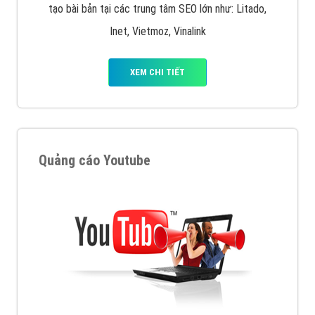
XEM CHI TIẾT
Công ty SEO Website
VietAds với đội ngũ SEOer giàu kinh nghiệm được đào