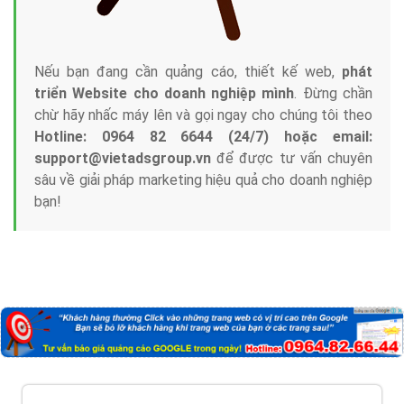
với bề dày kinh nghiệm sẽ tư vấn xây dựng và phát
triển thương hiệu của doanh nghiệp bạn với mức chi
phí mà bạn có thể đầu tư cho marketing online. Đội
ngũ kỹ thuật quảng cáo trực tuyến, SEO, lập trình
Web chuyên sâu trong nghề, được đào tạo bài bản tại
trung tâm marketing online uy tín hàng năm, luôn
đem
đến cho khách hàng sản phẩm/ dịch vụ chất
lượng
.