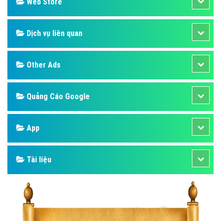
Design
SEO
Banner
Facebook
Google
Bảng giá
Web Store