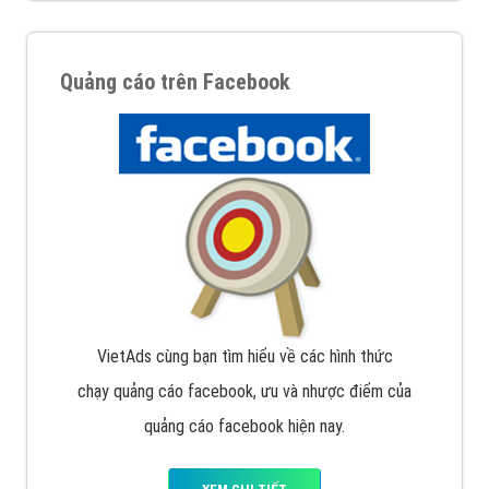
Quảng cáo trên Google
Google Ads là hình thức quảng cáo của Google được
tài trợ có chữ Ad gồm 4 ví trí trên cùng và 3 vị trí
dưới cùng
XEM CHI TIẾT