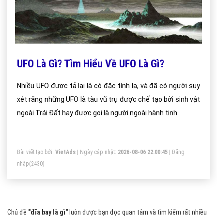
UFO Là Gì? Tìm Hiểu Về UFO Là Gì?
Nhiều UFO được tả lại là có đặc tính lạ, và đã có người suy
xét rằng những UFO là tàu vũ trụ được chế tạo bởi sinh vật
ngoài Trái Đất hay được gọi là người ngoài hành tinh.
Bài viết tạo bởi:
VietAds
| Ngày cập nhật:
2026-08-06 22:00:45
|
Đăng
nhập
(2430)
Chủ đề
"đĩa bay là gì"
luôn được bạn đọc quan tâm và tìm kiếm rất nhiều