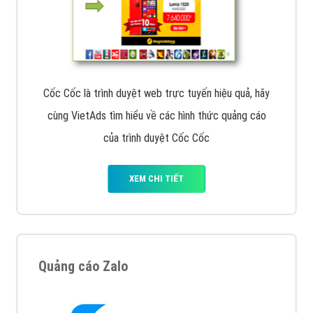
Tìm công ty thiết kế website uy tín, chuyên nghiệp tại
Hà Nội là rất khó cho khách hàng. VietAds xin giới
thiệu công ty thiết kế Viet
XEM CHI TIẾT
Quảng cáo Cốc Cốc