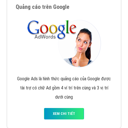
Nếu bạn đang cần quảng cáo, thiết kế web,
phát
triển Website cho doanh nghiệp mình
. Đừng chần
chừ hãy nhấc máy lên và gọi ngay cho chúng tôi theo
Hotline: 0964 82 6644 (24/7) hoặc email:
support@vietadsgroup.vn
để được tư vấn chuyên
sâu về giải pháp marketing hiệu quả cho doanh nghiệp
bạn!