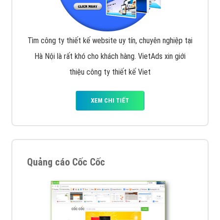
VietAds với đội ngũ chuyên viên tư ấn am hiểu về
chiến dịch quảng cáo Youtube sẽ tư vấn bạn giải pháp
tối ưu, hiệu quả nhất
XEM CHI TIẾT
Thiết kế Website