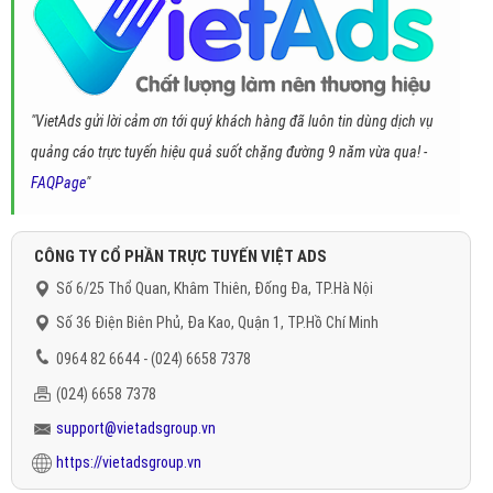
"VietAds gửi lời cảm ơn tới quý khách hàng đã luôn tin dùng dịch vụ
quảng cáo trực tuyến hiệu quả suốt chặng đường 9 năm vừa qua! -
FAQPage
"
CÔNG TY CỔ PHẦN TRỰC TUYẾN VIỆT ADS
Số 6/25 Thổ Quan, Khâm Thiên, Đống Đa, TP.Hà Nội
Số 36 Điện Biên Phủ, Đa Kao, Quận 1, TP.Hồ Chí Minh
0964 82 6644 - (024) 6658 7378
(024) 6658 7378
support@vietadsgroup.vn
https://vietadsgroup.vn