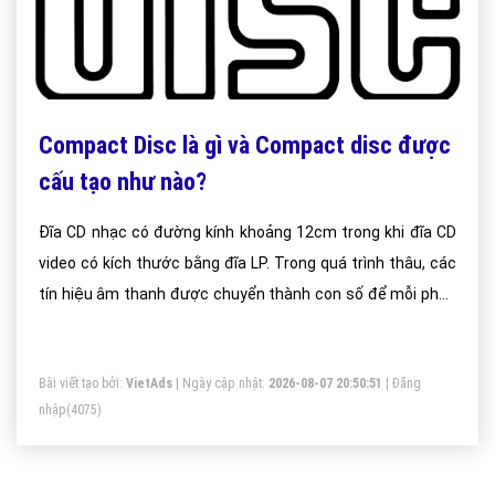
Compact Disc là gì và Compact disc được
cấu tạo như nào?
Đĩa CD nhạc có đường kính khoảng 12cm trong khi đĩa CD
video có kích thước bằng đĩa LP. Trong quá trình thâu, các
tín hiệu âm thanh được chuyển thành con số để mỗi phần
của tín hiệu có một mã số chính xác.
Bài viết tạo bởi:
VietAds
| Ngày cập nhật:
2026-08-07 20:50:51
|
Đăng
nhập
(4075)