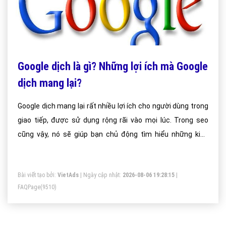
Google dịch là gì? Những lợi ích mà Google
dịch mang lại?
Google dịch mang lại rất nhiều lợi ích cho người dùng trong
giao tiếp, được sử dụng rộng rãi vào mọi lúc. Trong seo
cũng vậy, nó sẽ giúp bạn chủ động tìm hiểu những kiến
thức seo bổ ích từ nguồn tài liệu nước ngoài.
Bài viết tạo bởi:
VietAds
| Ngày cập nhật:
2026-08-06 19:28:15
|
FAQPage
(9510)