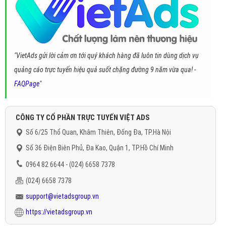
"VietAds gửi lời cảm ơn tới quý khách hàng đã luôn tin dùng dịch vụ
quảng cáo trực tuyến hiệu quả suốt chặng đường 9 năm vừa qua! -
FAQPage
"
CÔNG TY CỔ PHẦN TRỰC TUYẾN VIỆT ADS
Số 6/25 Thổ Quan, Khâm Thiên, Đống Đa, TP.Hà Nội
Số 36 Điện Biên Phủ, Đa Kao, Quận 1, TP.Hồ Chí Minh
0964 82 6644 - (024) 6658 7378
(024) 6658 7378
support@vietadsgroup.vn
https://vietadsgroup.vn