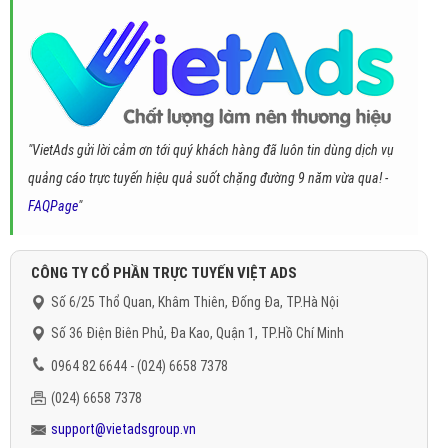
"VietAds gửi lời cảm ơn tới quý khách hàng đã luôn tin dùng dịch vụ
quảng cáo trực tuyến hiệu quả suốt chặng đường 9 năm vừa qua! -
FAQPage
"
CÔNG TY CỔ PHẦN TRỰC TUYẾN VIỆT ADS
Số 6/25 Thổ Quan, Khâm Thiên, Đống Đa, TP.Hà Nội
Số 36 Điện Biên Phủ, Đa Kao, Quận 1, TP.Hồ Chí Minh
0964 82 6644 - (024) 6658 7378
(024) 6658 7378
support@vietadsgroup.vn