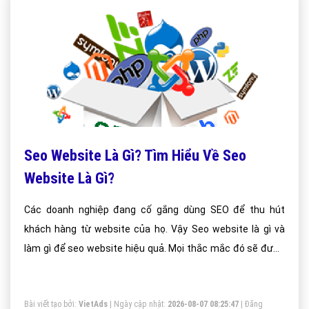
Seo Website Là Gì? Tìm Hiểu Về Seo
Website Là Gì?
Các doanh nghiệp đang cố gắng dùng SEO để thu hút
khách hàng từ website của họ. Vậy Seo website là gì và
làm gì để seo website hiệu quả. Mọi thắc mắc đó sẽ được
giải đáp hết tại kiến thức seo của vietadsgroup.vn.
Bài viết tạo bởi:
VietAds
| Ngày cập nhật:
2026-08-07 08:25:47
|
Đăng