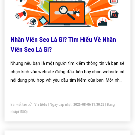
Nhân Viên Seo Là Gì? Tìm Hiểu Về Nhân
Viên Seo Là Gì?
Nhưng nếu bạn là một người tìm kiếm thông tin và bạn sẽ
chọn kích vào website đứng đầu tiên hay chọn website có
nội dung phù hợp với yêu cầu tìm kiếm của bạn. Một nhân
viên seo chuyên nghiệp cần hiểu yêu cầu của khách hàng
về sản phẩm về từ khóa mà bạn muốn seo.
Bài viết tạo bởi:
VietAds
| Ngày cập nhật:
2026-08-06 11:30:22
|
Đăng
nhập
(1500)