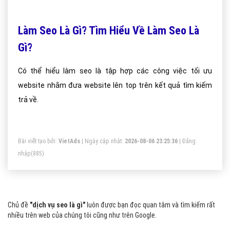
Làm Seo Là Gì? Tìm Hiểu Về Làm Seo Là
Gì?
Có thể hiểu làm seo là tập hợp các công việc tối ưu
website nhằm đưa website lên top trên kết quả tìm kiếm
trả về.
Bài viết tạo bởi:
VietAds
| Ngày cập nhật:
2026-08-06 23:25:36
|
Đăng
nhập
(885)
Chủ đề
"dịch vụ seo là gì"
luôn được bạn đọc quan tâm và tìm kiếm rất
nhiều trên web của chúng tôi cũng như trên Google.