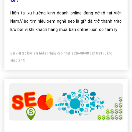
Hiện tại xu hướng kinh doanh online đang nở rộ tại Việt
Nam.Việc tìm hiểu xem nghề seo là gì? đã trở thành trào
lưu bởi vì khi khách hàng mua bán online luôn có tâm lý là
tham khảo các ý kiến hoặc các địa chỉ khác nhau để so
sánh giá cả, cũng như chất lượng và nguồn gốc.
Bài viết tạo bởi:
VietAds
| Ngày cập nhật:
2026-08-08 03:10:23
|
Đăng
nhập
(944)