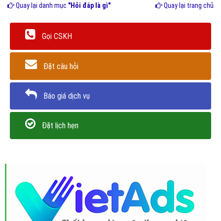
Quay lại danh mục
"Hỏi đáp là gì"
Quay lại trang chủ
Gọi CSKH
Đặt câu hỏi
Báo giá dịch vụ
Đặt lịch hẹn