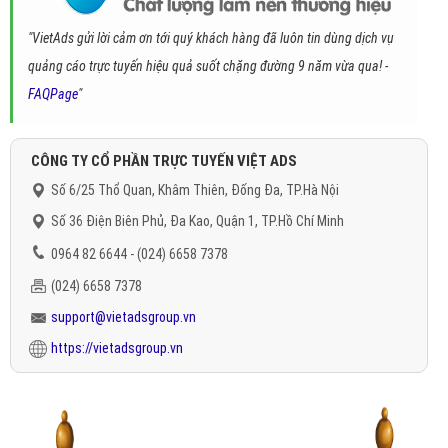
"VietAds gửi lời cảm ơn tới quý khách hàng đã luôn tin dùng dịch vụ
quảng cáo trực tuyến hiệu quả suốt chặng đường 9 năm vừa qua! -
FAQPage
"
CÔNG TY CỔ PHẦN TRỰC TUYẾN VIỆT ADS
Số 6/25 Thổ Quan, Khâm Thiên, Đống Đa, TP.Hà Nội
Số 36 Điện Biên Phủ, Đa Kao, Quận 1, TP.Hồ Chí Minh
0964 82 6644 - (024) 6658 7378
(024) 6658 7378
support@vietadsgroup.vn
https://vietadsgroup.vn