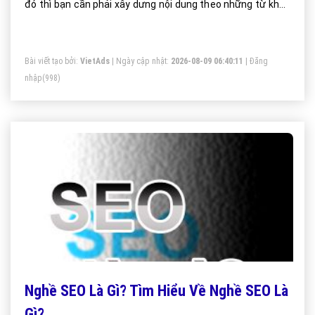
đó thì bạn cần phải xây dưng nội dung theo những từ khóa
mà bạn đã phân tích.
Bài viết tạo bởi:
VietAds
| Ngày cập nhật:
2026-08-09 06:40:11
|
Đăng
nhập
(998)
Nghề SEO Là Gì? Tìm Hiểu Về Nghề SEO Là
Gì?