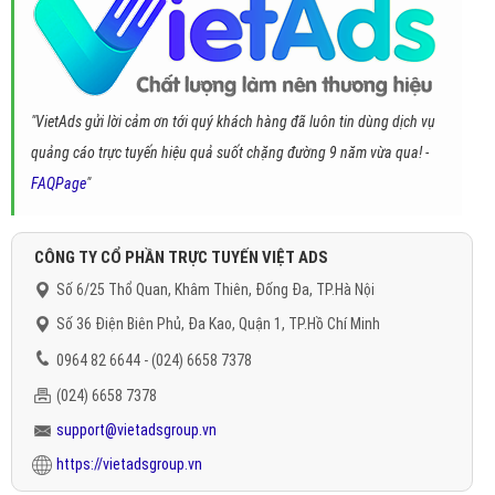
"VietAds gửi lời cảm ơn tới quý khách hàng đã luôn tin dùng dịch vụ
quảng cáo trực tuyến hiệu quả suốt chặng đường 9 năm vừa qua! -
FAQPage
"
CÔNG TY CỔ PHẦN TRỰC TUYẾN VIỆT ADS
Số 6/25 Thổ Quan, Khâm Thiên, Đống Đa, TP.Hà Nội
Số 36 Điện Biên Phủ, Đa Kao, Quận 1, TP.Hồ Chí Minh
0964 82 6644 - (024) 6658 7378
(024) 6658 7378
support@vietadsgroup.vn
https://vietadsgroup.vn