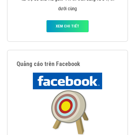
Nếu bạn đang cần quảng cáo, thiết kế web,
phát
triển Website cho doanh nghiệp mình
. Đừng chần
chừ hãy nhấc máy lên và gọi ngay cho chúng tôi theo
Hotline: 0964 82 6644 (24/7) hoặc email:
support@vietadsgroup.vn
để được tư vấn chuyên
sâu về giải pháp marketing hiệu quả cho doanh nghiệp
bạn!