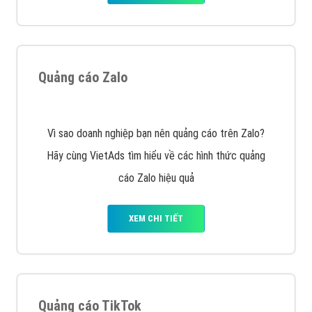
VietAds với đội ngũ SEOer giàu kinh nghiệm được đào
tạo bài bản tại các trung tâm SEO lớn như: Litado,
Inet, Vietmoz, Vinalink
XEM CHI TIẾT
Quảng cáo Youtube