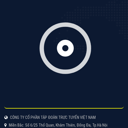
Tìm công ty thiết kế website uy tín, chuyên nghiệp tại
Hà Nội là rất khó cho khách hàng. VietAds xin giới
thiệu công ty thiết kế Viet
XEM CHI TIẾT
Quảng cáo Cốc Cốc