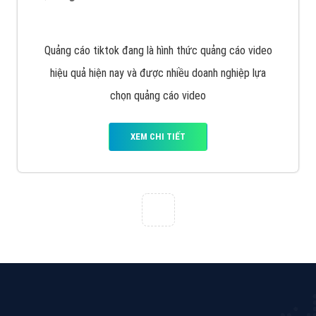
VietAds với đội ngũ chuyên viên tư ấn am hiểu về
chiến dịch quảng cáo Youtube sẽ tư vấn bạn giải pháp
tối ưu, hiệu quả nhất
XEM CHI TIẾT
Thiết kế Website