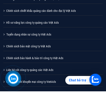
Vì sao doanh nghiệp bạn nên quảng cáo trên Zalo?
Hãy cùng VietAds tìm hiểu về các hình thức quảng
cáo Zalo hiệu quả
XEM CHI TIẾT
Chat hỗ trợ