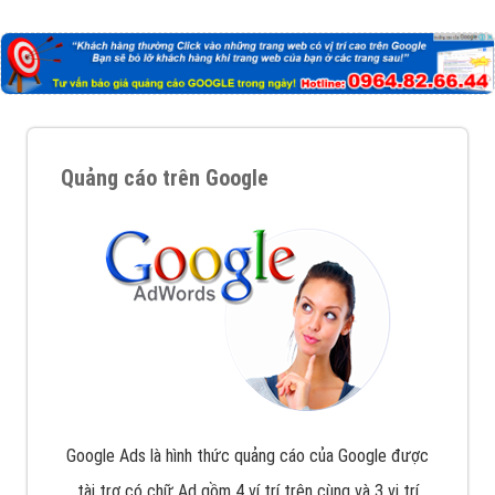
Công ty Việt Ads thành lập từ năm 2013
, chúng tôi
với bề dày kinh nghiệm sẽ tư vấn xây dựng và phát
triển thương hiệu của doanh nghiệp bạn với mức chi
phí mà bạn có thể đầu tư cho marketing online. Đội
ngũ kỹ thuật quảng cáo trực tuyến, SEO, lập trình
Web chuyên sâu trong nghề, được đào tạo bài bản tại
trung tâm marketing online uy tín hàng năm, luôn
đem
đến cho khách hàng sản phẩm/ dịch vụ chất
lượng
.