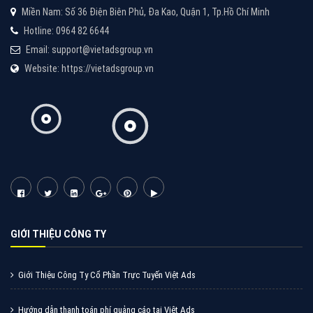
Cốc Cốc là trình duyệt web trực tuyến hiệu quả, hãy
cùng VietAds tìm hiểu về các hình thức quảng cáo
của trình duyệt Cốc Cốc
XEM CHI TIẾT
Quảng cáo Zalo