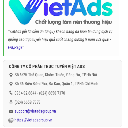
"VietAds gửi lời cảm ơn tới quý khách hàng đã luôn tin dùng dịch vụ
quảng cáo trực tuyến hiệu quả suốt chặng đường 9 năm vừa qua! -
FAQPage
"
CÔNG TY CỔ PHẦN TRỰC TUYẾN VIỆT ADS
Số 6/25 Thổ Quan, Khâm Thiên, Đống Đa, TP.Hà Nội
Số 36 Điện Biên Phủ, Đa Kao, Quận 1, TP.Hồ Chí Minh
0964 82 6644 - (024) 6658 7378
(024) 6658 7378
support@vietadsgroup.vn
https://vietadsgroup.vn