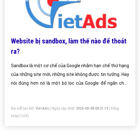
Website bị sandbox, làm thế nào để thoát
ra?
Sandbox là một cơ chế của Google nhằm hạn chế thứ hạng
của những site mới, những site không được tin tưởng. Hay
nói đúng hơn nó là một bộ lọc của Google để ngăn chặn
những website phát triển không tự nhiên. Khi website của
bạn lọt vào sandbox của Google, thứ hạng của website ứng
Bài viết tạo bởi:
VietAds
| Ngày cập nhật:
2026-08-08 08:21:19
|
Đăng
với các từ khóa sẽ không bao giờ cao được.
nhập
(1329)