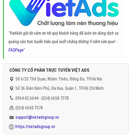
"VietAds gửi lời cảm ơn tới quý khách hàng đã luôn tin dùng dịch vụ
quảng cáo trực tuyến hiệu quả suốt chặng đường 9 năm vừa qua! -
FAQPage
"
CÔNG TY CỔ PHẦN TRỰC TUYẾN VIỆT ADS
Số 6/25 Thổ Quan, Khâm Thiên, Đống Đa, TP.Hà Nội
Số 36 Điện Biên Phủ, Đa Kao, Quận 1, TP.Hồ Chí Minh
0964 82 6644 - (024) 6658 7378
(024) 6658 7378
support@vietadsgroup.vn
https://vietadsgroup.vn