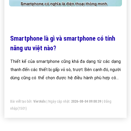
Smartphone là gì và smartphone có tính
năng ưu việt nào?
Thiết kế của smartphone cũng khá đa dạng từ các dạng
thanh đến các thiết bị gấp vỏ sò, trượt. Bên cạnh đó, người
dùng cũng có thể chọn được hệ điều hành phù hợp công
việc của mình như Symbian, Windows Mobile, Palm và
Linux.
Bài viết tạo bởi:
VietAds
| Ngày cập nhật:
2026-08-04 09:00:39
|
Đăng
nhập
(1501)