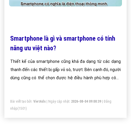
Smartphone là gì và smartphone có tính
năng ưu việt nào?
Thiết kế của smartphone cũng khá đa dạng từ các dạng
thanh đến các thiết bị gấp vỏ sò, trượt. Bên cạnh đó, người
dùng cũng có thể chọn được hệ điều hành phù hợp công
việc của mình như Symbian, Windows Mobile, Palm và
Linux.
Bài viết tạo bởi:
VietAds
| Ngày cập nhật:
2026-08-04 09:00:39
|
Đăng
nhập
(1501)