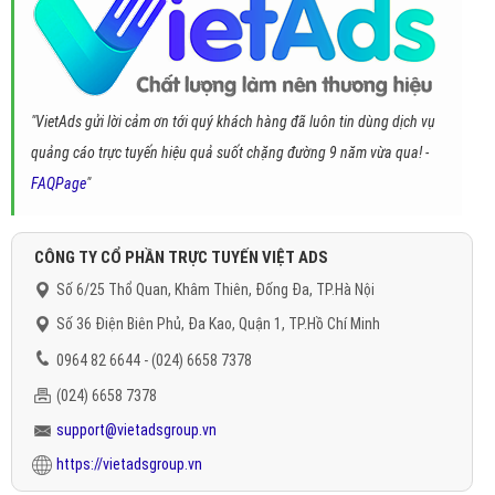
"VietAds gửi lời cảm ơn tới quý khách hàng đã luôn tin dùng dịch vụ
quảng cáo trực tuyến hiệu quả suốt chặng đường 9 năm vừa qua! -
FAQPage
"
CÔNG TY CỔ PHẦN TRỰC TUYẾN VIỆT ADS
Số 6/25 Thổ Quan, Khâm Thiên, Đống Đa, TP.Hà Nội
Số 36 Điện Biên Phủ, Đa Kao, Quận 1, TP.Hồ Chí Minh
0964 82 6644 - (024) 6658 7378
(024) 6658 7378
support@vietadsgroup.vn
https://vietadsgroup.vn