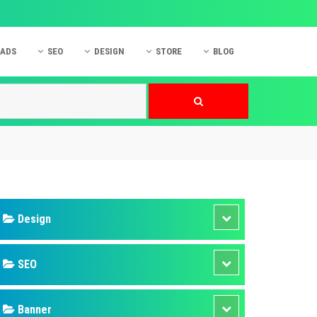
 ADS
SEO
DESIGN
STORE
BLOG
ner
 cáo Mobile
SEO Website
Thiết kế Web
nner
p quảng cáo Instagram
Dịch vụ SEO Website
Thiết kế Website
 cáo Zalo
Hỏi đáp SEO Google
Danh sách Website
 cáo Instagram
Thiết kế Landing Page
cáo Online
Dịch vụ thiết kế Website
 cáo Skype
Hỏi đáp Website
 cáo TVC
 cáo Cốc Cốc
mềm ứng dụng hay