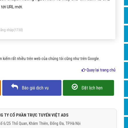
Dịch v
 tới URL mới.
Hỏi đ
Hỏi đ
ăng nhập
(1730)
Hỏi đá
Hỏi đá
Hỏi đ
 kiếm rất nhiều trên web của chúng tôi cũng như trên Google.
Hỏi đá
Quay lại trang chủ
Hỏi đá
Quảng
Báo giá dịch vụ
Đặt lịch hẹn
Dịch v
Dịch v
Dịch v
G TY CỔ PHẦN TRỰC TUYẾN VIỆT ADS
ố 6/25 Thổ Quan, Khâm Thiên, Đống Đa, TP.Hà Nội
Dịch v