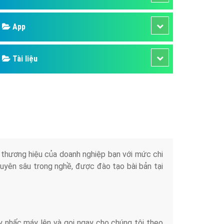
áp quảng cáo Youtube
Google
kế ứng dụng
 cáo Cốc Cốc hiệu quả
Bảng giá
 cáo Zalo chuyên nghiệp
ghĩa
Web Store
à gì
Dịch vụ liên quan
mềm ứng dụng hay
Other Ads
Quảng Cáo Google
App