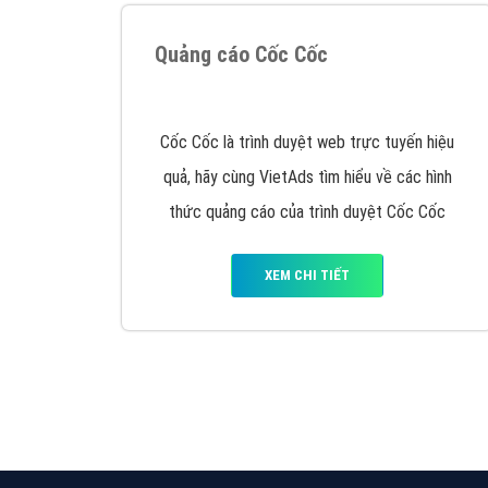
Quảng cáo trên Google
Google Ads là hình thức quảng cáo của
Google được tài trợ có chữ Ad gồm 4 ví trí
trên cùng và 3 vị trí dưới cùng
XEM CHI TIẾT