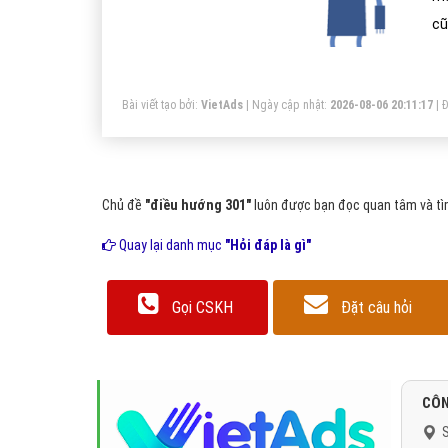
cũ
Bài viết tạo bởi:
VietAds
| Ngày cập nhật:
2026-08-06 20:11:17
|
Đ
Chủ đề
"điều hướng 301"
luôn được bạn đọc quan tâm và tìm
Quay lại danh mục
"Hỏi đáp là gì"
Gọi CSKH
Đặt câu hỏi
CÔN
S