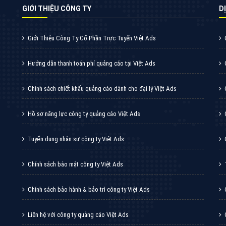
Quảng cáo Youtube
VietAds với đội ngũ chuyên viên tư ấn am
hiểu về chiến dịch quảng cáo Youtube sẽ tư
vấn bạn giải pháp tối ưu, hiệu quả nhất