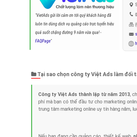
S
0
"VietAds gửi lời cảm ơn tới quý khách hàng đã
luôn tin dùng dịch vụ quảng cáo trực tuyến hiệu
quả suốt chặng đường 9 năm vừa qua! -
FAQPage
"
h