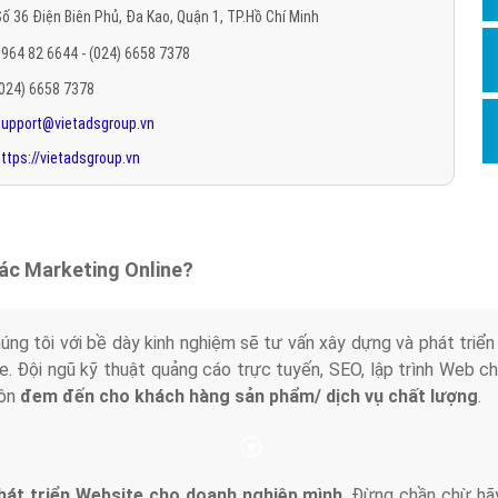
ố 36 Điện Biên Phủ, Đa Kao, Quận 1, TP.Hồ Chí Minh
Hỏi đ
964 82 6644 - (024) 6658 7378
Thiết 
(024) 6658 7378
Quảng
support@vietadsgroup.vn
Quảng
ttps://vietadsgroup.vn
Định n
Nghĩa l
Phần 