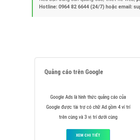
Tại sao chọn công ty Việt Ads làm đối 
Công ty Việt Ads thành lập từ năm 2013
, c
phí mà bạn có thể đầu tư cho marketing on
trung tâm marketing online uy tín hàng năm, l