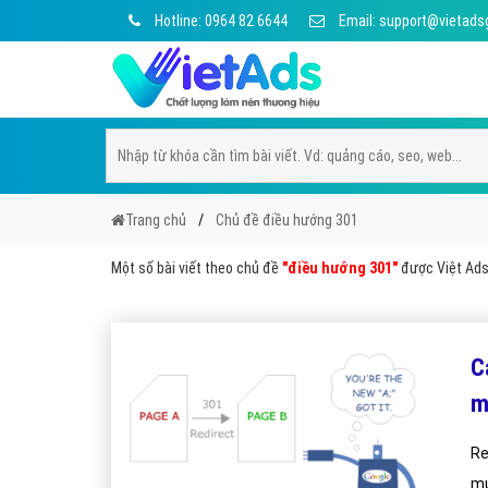
Hotline: 0964 82 6644
Email: support@vietads
Trang chủ
Chủ đề điều hướng 301
Một số bài viết theo chủ đề
"điều hướng 301"
được Việt Ads 
C
m
Re
mu