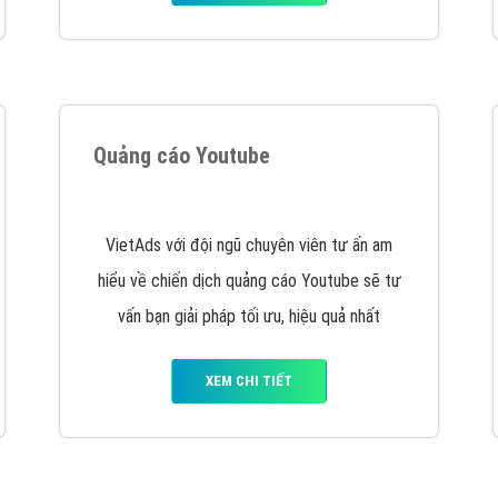
hát triển Website cho doanh nghiệp mình
. Đừng chần chừ hã
support@vietadsgroup.vn
để được tư vấn chuyên sâu về giải phá