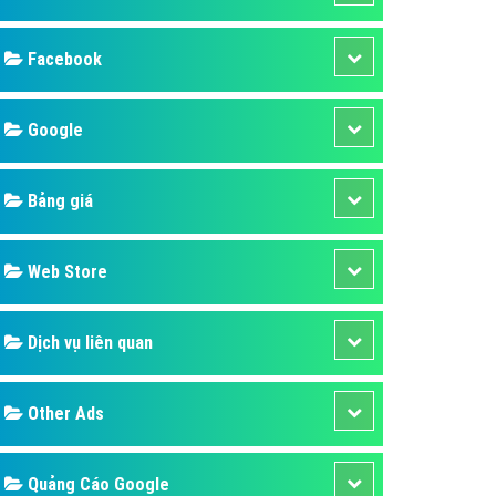
ụ Domain & Hosting
áp phần mềm
áp quảng cáo TVC
p quảng cáo mobile
p quảng cáo Online
áp quảng cáo Skype
p Domain & Hosting
Design
p viết bài Marketing
 cáo Youtube
SEO
ụ quảng cáo Youtube
ụ quảng cáo Cốc Cốc
Banner
ụ quảng cáo Tiktok
Facebook
ụ quảng cáo Zalo