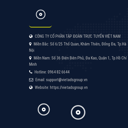
Công ty SEO Website
VietAds với đội ngũ SEOer giàu kinh nghiệm
được đào tạo bài bản tại các trung tâm SEO
lớn như: Litado, Inet, Vietmoz, Vinalink