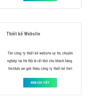
y nhấc máy lên và gọi ngay cho chúng tôi theo
p marketing hiệu quả cho doanh nghiệp bạn!