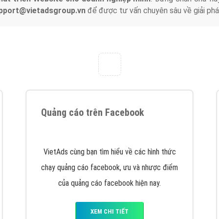
tác Marketing Online?
húng tôi với bề dày kinh nghiệm sẽ tư vấn xây dựng và phát tr
line. Đội ngũ kỹ thuật quảng cáo trực tuyến, SEO, lập trình Web 
uôn
đem đến cho khách hàng sản phẩm/ dịch vụ chất lượng
.