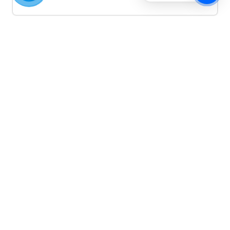
Quảng cáo TikTok
Quảng cáo tiktok đang là hình thức quảng cáo video
hiệu quả hiện nay và được nhiều doanh nghiệp lựa
chọn quảng cáo video