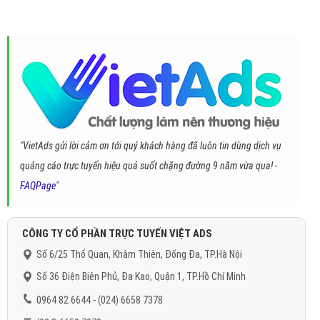
"VietAds gửi lời cảm ơn tới quý khách hàng đã luôn tin dùng dịch vụ
quảng cáo trực tuyến hiệu quả suốt chặng đường 9 năm vừa qua! -
FAQPage
"
CÔNG TY CỔ PHẦN TRỰC TUYẾN VIỆT ADS
Số 6/25 Thổ Quan, Khâm Thiên, Đống Đa, TP.Hà Nội
Số 36 Điện Biên Phủ, Đa Kao, Quận 1, TP.Hồ Chí Minh
0964 82 6644 - (024) 6658 7378