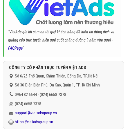
"VietAds gửi lời cảm ơn tới quý khách hàng đã luôn tin dùng dịch vụ
quảng cáo trực tuyến hiệu quả suốt chặng đường 9 năm vừa qua! -
FAQPage
"
CÔNG TY CỔ PHẦN TRỰC TUYẾN VIỆT ADS
Số 6/25 Thổ Quan, Khâm Thiên, Đống Đa, TP.Hà Nội
Số 36 Điện Biên Phủ, Đa Kao, Quận 1, TP.Hồ Chí Minh
0964 82 6644 - (024) 6658 7378
(024) 6658 7378
support@vietadsgroup.vn
https://vietadsgroup.vn