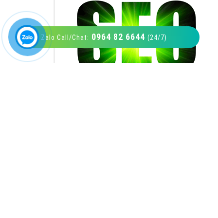
0964 82 6644
Zalo Call/Chat:
(24/7)
VietAds với đội ngũ SEOer giàu kinh nghiệm
được đào tạo bài bản tại các trung tâm SEO
lớn như: Litado, Inet, Vietmoz, Vinalink
XEM CHI TIẾT