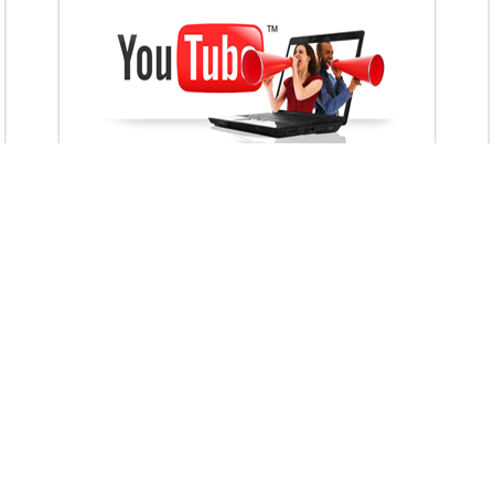
VietAds với đội ngũ chuyên viên tư ấn am
hiểu về chiến dịch quảng cáo Youtube sẽ tư
vấn bạn giải pháp tối ưu, hiệu quả nhất
XEM CHI TIẾT