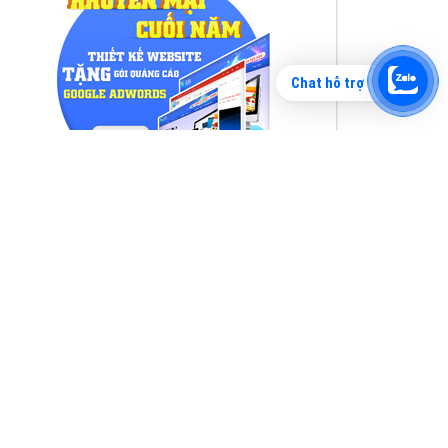
Chat hỗ trợ
Tìm công ty thiết kế website uy tín, chuyên
nghiệp tại Hà Nội là rất khó cho khách hàng.
VietAds xin giới thiệu công ty thiết kế Viet
XEM CHI TIẾT