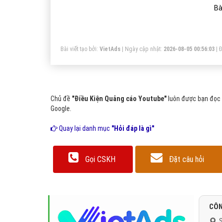
Bà
Bài viết tạo bởi:
VietAds
| Ngày cập nhật:
2026-08-05 00:56:03
|
Đ
Chủ đề
"Điều Kiện Quảng cáo Youtube"
luôn được bạn đọc q
Google.
Quay lại danh mục
"Hỏi đáp là gì"
Gọi CSKH
Đặt câu hỏi
CÔN
S