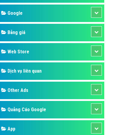
áp quảng cáo Youtube
Google
kế ứng dụng
 cáo Cốc Cốc hiệu quả
Bảng giá
 cáo Zalo chuyên nghiệp
ghĩa
Web Store
à gì
Dịch vụ liên quan
mềm ứng dụng hay
Other Ads
Quảng Cáo Google
App