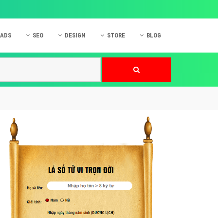
 ADS
SEO
DESIGN
STORE
BLOG
ner
 cáo Mobile
SEO Website
Thiết kế Web
nner
p quảng cáo Instagram
Dịch vụ SEO Website
Thiết kế Website
 cáo Zalo
Hỏi đáp SEO Google
Danh sách Website
 cáo Instagram
Thiết kế Landing Page
cáo Online
Dịch vụ thiết kế Website
 cáo Skype
Hỏi đáp Website
 cáo TVC
 cáo Cốc Cốc
mềm ứng dụng hay