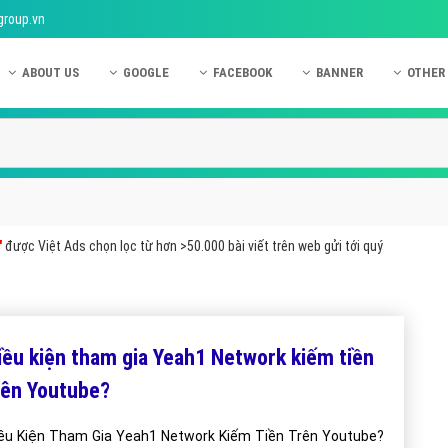
group.vn
ABOUT US
GOOGLE
FACEBOOK
BANNER
OTHER
Giới thiệu công ty Việt Ads
Kinh nghiệm quảng cáo Google
Kinh nghiệm quảng cáo Facebook
Dịch vụ quảng cáo Ban
Quảng
Hướng dẫn thanh toán Việt Ads
Kiến thức quảng cáo Google
Dịch vụ quảng cáo Facebook
Hỏi đáp quảng cáo Ba
Hỏi đá
Chính sách bảo mật Việt Ads
Dịch vụ quảng cáo Google
Kiến thức quảng cáo Facebook
Quảng cáo Banner
Quảng
Chính sách bảo hành & bảo trì Việt Ads
Quảng cáo Google Adwords
Quảng cáo Facebook
Quảng
"
được Việt Ads chọn lọc từ hơn >50.000 bài viết trên web gửi tới quý
Liên hệ Việt Ads
Các hình thức quảng cáo Google
Hỏi đáp Facebook
Quảng 
Chính sách đại lý Việt Ads
Hướng dẫn chạy quảng cáo Google
Quảng
Tiện ích mở rộng quảng cáo Google
Quảng
iều kiện tham gia Yeah1 Network kiếm tiền
Hỏi đáp Google
Quảng
rên Youtube?
Phần 
ều Kiện Tham Gia Yeah1 Network Kiếm Tiền Trên Youtube?