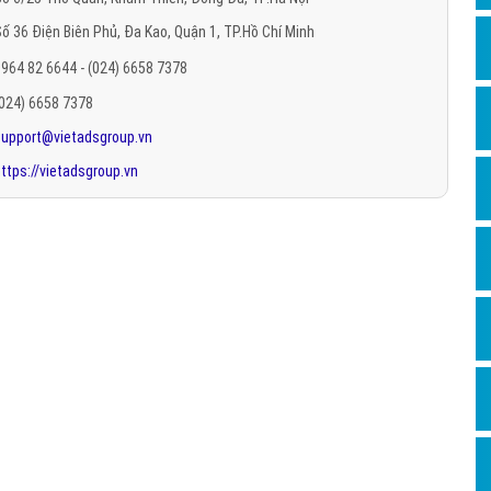
Hỏi đ
ố 36 Điện Biên Phủ, Đa Kao, Quận 1, TP.Hồ Chí Minh
Thiết 
964 82 6644 - (024) 6658 7378
Quảng
(024) 6658 7378
support@vietadsgroup.vn
Quảng
ttps://vietadsgroup.vn
Định n
Nghĩa l
Phần 