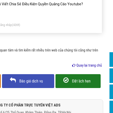
Dịch v
i Viết Chia Sẻ Điều Kiện Quyền Quảng Cáo Youtube?
Hỏi đ
Hỏi đ
ăng nhập
(4269)
Hỏi đá
Hỏi đá
Hỏi đ
uan tâm và tìm kiếm rất nhiều trên web của chúng tôi cũng như trên
Hỏi đá
Hỏi đá
Quay lại trang chủ
Quảng
Báo giá dịch vụ
Đặt lịch hẹn
Dịch v
Dịch v
Dịch v
G TY CỔ PHẦN TRỰC TUYẾN VIỆT ADS
Dịch v
ố 6/25 Thổ Quan, Khâm Thiên, Đống Đa, TP.Hà Nội