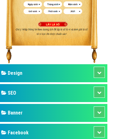
ụ Domain & Hosting
áp phần mềm
áp quảng cáo TVC
p quảng cáo mobile
p quảng cáo Online
áp quảng cáo Skype
p Domain & Hosting
Design
p viết bài Marketing
 cáo Youtube
SEO
ụ quảng cáo Youtube
ụ quảng cáo Cốc Cốc
Banner
ụ quảng cáo Tiktok
Facebook
ụ quảng cáo Zalo