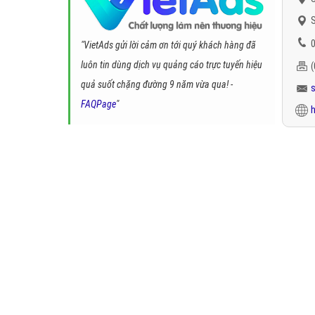
S
0
"VietAds gửi lời cảm ơn tới quý khách hàng đã
luôn tin dùng dịch vụ quảng cáo trực tuyến hiệu
quả suốt chặng đường 9 năm vừa qua! -
FAQPage
"
h