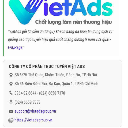
"VietAds gửi lời cảm ơn tới quý khách hàng đã luôn tin dùng dịch vụ
quảng cáo trực tuyến hiệu quả suốt chặng đường 9 năm vừa qua! -
FAQPage
"
CÔNG TY CỔ PHẦN TRỰC TUYẾN VIỆT ADS
Số 6/25 Thổ Quan, Khâm Thiên, Đống Đa, TP.Hà Nội
Số 36 Điện Biên Phủ, Đa Kao, Quận 1, TP.Hồ Chí Minh
0964 82 6644 - (024) 6658 7378
(024) 6658 7378
support@vietadsgroup.vn
https://vietadsgroup.vn