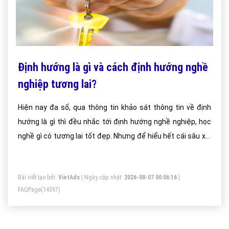
Định hướng là gì và cách định hướng nghề
nghiệp tương lai?
Hiện nay đa số, qua thông tin khảo sát thông tin về định
hướng là gì thì đều nhắc tới định hướng nghề nghiệp, học
nghề gì có tương lai tốt đẹp. Nhưng để hiểu hết cái sâu xa,
cái bản chất của vấn đề thì không phải ai cũng có thể hiểu
được,hoặc hiểu theo một cách máy móc.
Bài viết tạo bởi:
VietAds
| Ngày cập nhật:
2026-08-07 00:06:16
|
FAQPage
(14397)