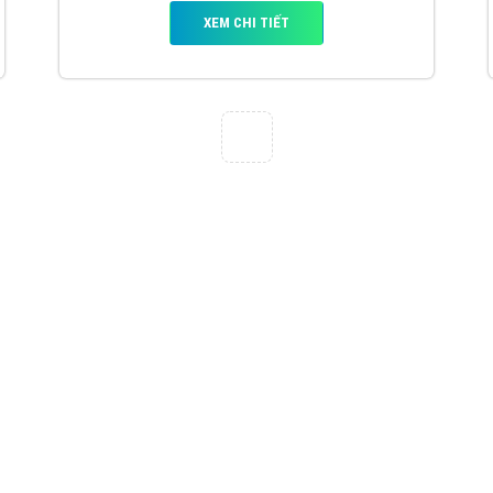
VietAds với đội ngũ chuyên viên tư ấn am
hiểu về chiến dịch quảng cáo Youtube sẽ tư
vấn bạn giải pháp tối ưu, hiệu quả nhất
XEM CHI TIẾT