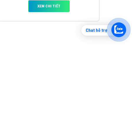
Chat hỗ trợ
Tìm công ty thiết kế website uy tín, chuyên
nghiệp tại Hà Nội là rất khó cho khách hàng.
VietAds xin giới thiệu công ty thiết kế Viet
XEM CHI TIẾT