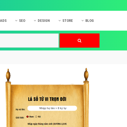
 ADS
SEO
DESIGN
STORE
BLOG
ner
 cáo Mobile
SEO Website
Thiết kế Web
nner
p quảng cáo Instagram
Dịch vụ SEO Website
Thiết kế Website
 cáo Zalo
Hỏi đáp SEO Google
Danh sách Website
 cáo Instagram
Thiết kế Landing Page
cáo Online
Dịch vụ thiết kế Website
 cáo Skype
Hỏi đáp Website
 cáo TVC
 cáo Cốc Cốc
mềm ứng dụng hay