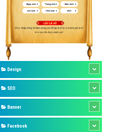
ụ Domain & Hosting
áp phần mềm
áp quảng cáo TVC
p quảng cáo mobile
p quảng cáo Online
áp quảng cáo Skype
p Domain & Hosting
Design
p viết bài Marketing
 cáo Youtube
SEO
ụ quảng cáo Youtube
ụ quảng cáo Cốc Cốc
Banner
ụ quảng cáo Tiktok
Facebook
ụ quảng cáo Zalo