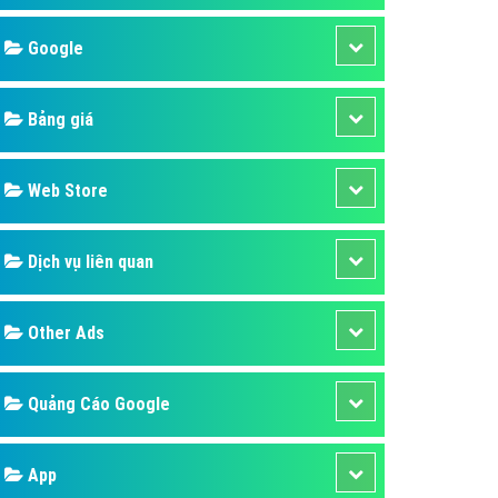
áp quảng cáo Youtube
Google
kế ứng dụng
 cáo Cốc Cốc hiệu quả
Bảng giá
 cáo Zalo chuyên nghiệp
ghĩa
Web Store
à gì
Dịch vụ liên quan
mềm ứng dụng hay
Other Ads
Quảng Cáo Google
App