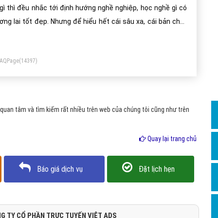
Dịch v
 gì thì đều nhắc tới định hướng nghề nghiệp, học nghề gì có
Hỏi đ
ơng lai tốt đẹp. Nhưng để hiểu hết cái sâu xa, cái bản chất
a vấn đề thì không phải ai cũng có thể hiểu được,hoặc hiểu
Hỏi đ
eo một cách máy móc.
Hỏi đá
FAQPage
(14397)
Hỏi đá
Hỏi đ
Hỏi đá
uan tâm và tìm kiếm rất nhiều trên web của chúng tôi cũng như trên
Hỏi đá
Quay lại trang chủ
Quảng
Dịch v
Báo giá dịch vụ
Đặt lịch hẹn
Dịch v
Dịch v
Dịch v
G TY CỔ PHẦN TRỰC TUYẾN VIỆT ADS