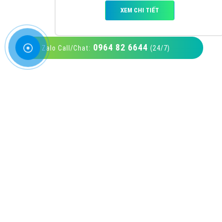
0964 82 6644
Zalo Call/Chat:
(24/7)
VietAds với đội ngũ SEOer giàu kinh nghiệm
được đào tạo bài bản tại các trung tâm SEO
lớn như: Litado, Inet, Vietmoz, Vinalink
XEM CHI TIẾT