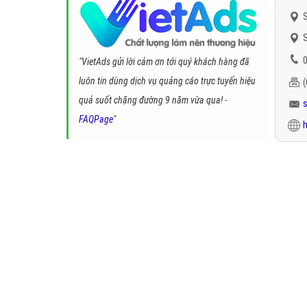
S
S
0
"VietAds gửi lời cảm ơn tới quý khách hàng đã
luôn tin dùng dịch vụ quảng cáo trực tuyến hiệu
quả suốt chặng đường 9 năm vừa qua! -
FAQPage
"
h