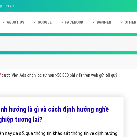
group.vn
ABOUT US
GOOGLE
FACEBOOK
BANNER
OTHER
Giới thiệu công ty Việt Ads
Kinh nghiệm quảng cáo Google
Kinh nghiệm quảng cáo Facebook
Dịch vụ quảng cáo Ban
Quảng
Hướng dẫn thanh toán Việt Ads
Kiến thức quảng cáo Google
Dịch vụ quảng cáo Facebook
Hỏi đáp quảng cáo Ba
Hỏi đá
Chính sách bảo mật Việt Ads
Dịch vụ quảng cáo Google
Kiến thức quảng cáo Facebook
Quảng cáo Banner
Quảng
Chính sách bảo hành & bảo trì Việt Ads
Quảng cáo Google Adwords
Quảng cáo Facebook
Quảng
"
được Việt Ads chọn lọc từ hơn >50.000 bài viết trên web gửi tới quý
Liên hệ Việt Ads
Các hình thức quảng cáo Google
Hỏi đáp Facebook
Quảng 
Chính sách đại lý Việt Ads
Hướng dẫn chạy quảng cáo Google
Quảng
Tiện ích mở rộng quảng cáo Google
Quảng
nh hướng là gì và cách định hướng nghề
Hỏi đáp Google
Quảng
ghiệp tương lai?
Phần 
ện nay đa số, qua thông tin khảo sát thông tin về định hướng