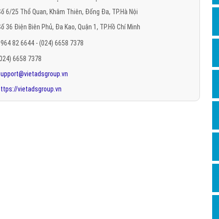
Hỏi đ
ố 6/25 Thổ Quan, Khâm Thiên, Đống Đa, TP.Hà Nội
ố 36 Điện Biên Phủ, Đa Kao, Quận 1, TP.Hồ Chí Minh
Thiết 
964 82 6644 - (024) 6658 7378
Quảng
(024) 6658 7378
Quảng
support@vietadsgroup.vn
Định n
ttps://vietadsgroup.vn
Nghĩa l
Phần 