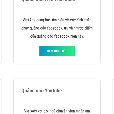
hát triển Website cho doanh nghiệp mình
. Đừng chần chừ hã
support@vietadsgroup.vn
để được tư vấn chuyên sâu về giải phá
Quảng cáo trên Facebook