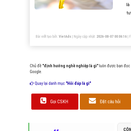
là
tư
củ
th
Bài viết tạo bởi:
VietAds
| Ngày cập nhật:
2026-08-07 00:06:16
|
Chủ đề
"định hướng nghề nghiệp là gì"
luôn được bạn đọc q
Google.
Quay lại danh mục
"Hỏi đáp là gì"
Gọi CSKH
Đặt câu hỏi
CÔN