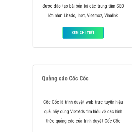
Google Ads là hình thức quảng cáo của
Google được tài trợ có chữ Ad gồm 4 ví trí
trên cùng và 3 vị trí dưới cùng
XEM CHI TIẾT
Công ty SEO Website