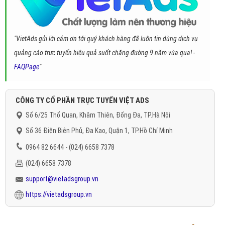
"VietAds gửi lời cảm ơn tới quý khách hàng đã luôn tin dùng dịch vụ
quảng cáo trực tuyến hiệu quả suốt chặng đường 9 năm vừa qua! -
FAQPage
"
CÔNG TY CỔ PHẦN TRỰC TUYẾN VIỆT ADS
Số 6/25 Thổ Quan, Khâm Thiên, Đống Đa, TP.Hà Nội
Số 36 Điện Biên Phủ, Đa Kao, Quận 1, TP.Hồ Chí Minh
0964 82 6644 - (024) 6658 7378
(024) 6658 7378
support@vietadsgroup.vn
https://vietadsgroup.vn