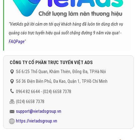
"VietAds gửi lời cảm ơn tới quý khách hàng đã luôn tin dùng dịch vụ
quảng cáo trực tuyến hiệu quả suốt chặng đường 9 năm vừa qua! -
FAQPage
"
CÔNG TY CỔ PHẦN TRỰC TUYẾN VIỆT ADS
Số 6/25 Thổ Quan, Khâm Thiên, Đống Đa, TP.Hà Nội
Số 36 Điện Biên Phủ, Đa Kao, Quận 1, TP.Hồ Chí Minh
0964 82 6644 - (024) 6658 7378
(024) 6658 7378
support@vietadsgroup.vn
https://vietadsgroup.vn