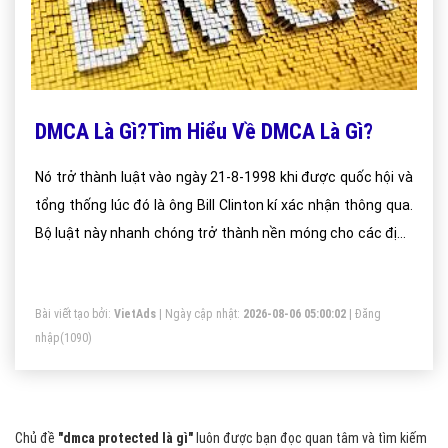
DMCA Là Gì?Tìm Hiểu Về DMCA Là Gì?
Nó trở thành luật vào ngày 21-8-1998 khi được quốc hội và
tổng thống lúc đó là ông Bill Clinton kí xác nhận thông qua.
Bộ luật này nhanh chóng trở thành nền móng cho các định
nghĩa về bảo vệ quyền sở hữu trí tuệ trên toàn thế giới.
Bài viết tạo bởi:
VietAds
| Ngày cập nhật:
2026-08-06 05:00:02
|
Đăng
nhập
(1090)
Chủ đề
"dmca protected là gì"
luôn được bạn đọc quan tâm và tìm kiếm