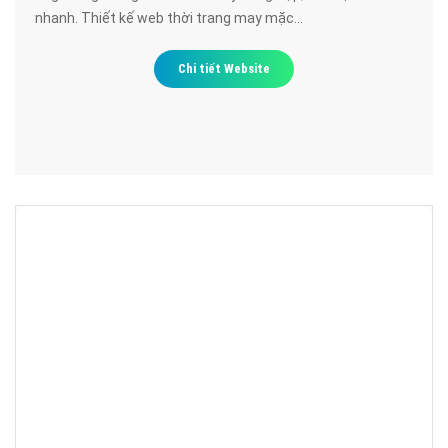
nhanh. Thiết kế web thời trang may mặc
dogodungcuongthinh.com đạt chuẩn SEO google, bảo mật
cao, uy tín, chất lượng.
Chi tiết Website