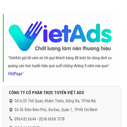
"VietAds gửi lời cảm ơn tới quý khách hàng đã luôn tin dùng dịch vụ
quảng cáo trực tuyến hiệu quả suốt chặng đường 9 năm vừa qua! -
FAQPage
"
CÔNG TY CỔ PHẦN TRỰC TUYẾN VIỆT ADS
Số 6/25 Thổ Quan, Khâm Thiên, Đống Đa, TP.Hà Nội
Số 36 Điện Biên Phủ, Đa Kao, Quận 1, TP.Hồ Chí Minh
0964 82 6644 - (024) 6658 7378