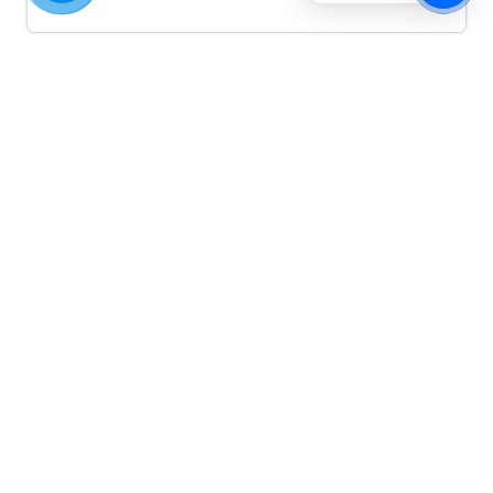
Quảng cáo TikTok
Quảng cáo tiktok đang là hình thức quảng cáo video
hiệu quả hiện nay và được nhiều doanh nghiệp lựa
chọn quảng cáo video