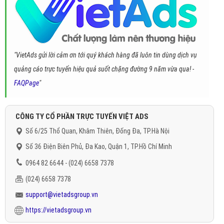
"VietAds gửi lời cảm ơn tới quý khách hàng đã luôn tin dùng dịch vụ
quảng cáo trực tuyến hiệu quả suốt chặng đường 9 năm vừa qua! -
FAQPage
"
CÔNG TY CỔ PHẦN TRỰC TUYẾN VIỆT ADS
Số 6/25 Thổ Quan, Khâm Thiên, Đống Đa, TP.Hà Nội
Số 36 Điện Biên Phủ, Đa Kao, Quận 1, TP.Hồ Chí Minh
0964 82 6644 - (024) 6658 7378
(024) 6658 7378
support@vietadsgroup.vn
https://vietadsgroup.vn