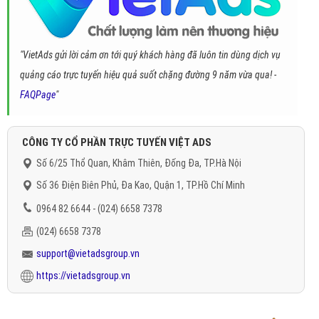
"VietAds gửi lời cảm ơn tới quý khách hàng đã luôn tin dùng dịch vụ
quảng cáo trực tuyến hiệu quả suốt chặng đường 9 năm vừa qua! -
FAQPage
"
CÔNG TY CỔ PHẦN TRỰC TUYẾN VIỆT ADS
Số 6/25 Thổ Quan, Khâm Thiên, Đống Đa, TP.Hà Nội
Số 36 Điện Biên Phủ, Đa Kao, Quận 1, TP.Hồ Chí Minh
0964 82 6644 - (024) 6658 7378
(024) 6658 7378
support@vietadsgroup.vn
https://vietadsgroup.vn