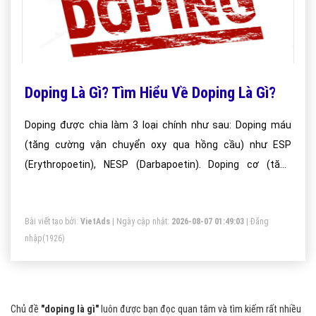
Doping Là Gì? Tìm Hiểu Về Doping Là Gì?
Doping được chia làm 3 loại chính như sau: Doping máu
(tăng cường vận chuyển oxy qua hồng cầu) như ESP
(Erythropoetin), NESP (Darbapoetin). Doping cơ (tăng
cường sức mạnh của cơ do tăng cường sản sinh hormon),
Doping thần kinh (ngăn chặn điều khiển và phản hồi cơ bắp
Bài viết tạo bởi:
VietAds
| Ngày cập nhật:
2026-08-07 01:49:03
|
Đăng
tới hệ thần kinh).
nhập
(1926)
Chủ đề
"doping là gì"
luôn được bạn đọc quan tâm và tìm kiếm rất nhiều