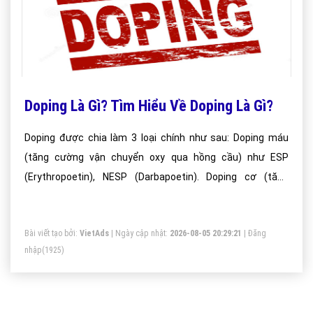
Doping Là Gì? Tìm Hiểu Về Doping Là Gì?
Doping được chia làm 3 loại chính như sau: Doping máu
(tăng cường vận chuyển oxy qua hồng cầu) như ESP
(Erythropoetin), NESP (Darbapoetin). Doping cơ (tăng
cường sức mạnh của cơ do tăng cường sản sinh hormon),
Doping thần kinh (ngăn chặn điều khiển và phản hồi cơ bắp
Bài viết tạo bởi:
VietAds
| Ngày cập nhật:
2026-08-05 20:29:21
|
Đăng
tới hệ thần kinh).
nhập
(1925)