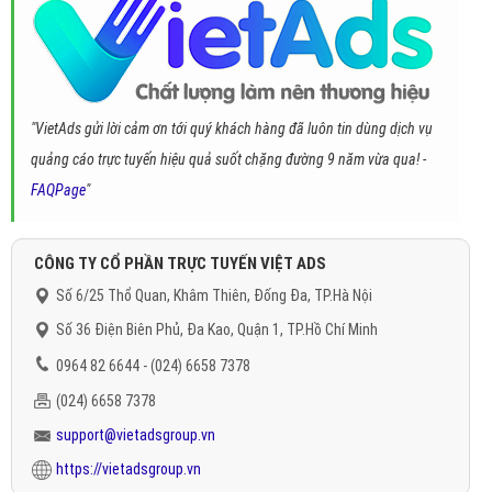
"VietAds gửi lời cảm ơn tới quý khách hàng đã luôn tin dùng dịch vụ
quảng cáo trực tuyến hiệu quả suốt chặng đường 9 năm vừa qua! -
FAQPage
"
CÔNG TY CỔ PHẦN TRỰC TUYẾN VIỆT ADS
Số 6/25 Thổ Quan, Khâm Thiên, Đống Đa, TP.Hà Nội
Số 36 Điện Biên Phủ, Đa Kao, Quận 1, TP.Hồ Chí Minh
0964 82 6644 - (024) 6658 7378
(024) 6658 7378
support@vietadsgroup.vn
https://vietadsgroup.vn