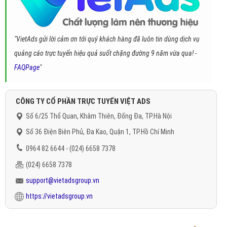
"VietAds gửi lời cảm ơn tới quý khách hàng đã luôn tin dùng dịch vụ
quảng cáo trực tuyến hiệu quả suốt chặng đường 9 năm vừa qua! -
FAQPage
"
CÔNG TY CỔ PHẦN TRỰC TUYẾN VIỆT ADS
Số 6/25 Thổ Quan, Khâm Thiên, Đống Đa, TP.Hà Nội
Số 36 Điện Biên Phủ, Đa Kao, Quận 1, TP.Hồ Chí Minh
0964 82 6644 - (024) 6658 7378
(024) 6658 7378
support@vietadsgroup.vn
https://vietadsgroup.vn