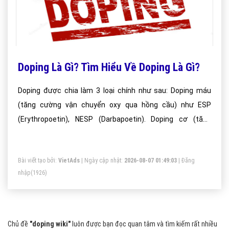
Doping Là Gì? Tìm Hiểu Về Doping Là Gì?
Doping được chia làm 3 loại chính như sau: Doping máu
(tăng cường vận chuyển oxy qua hồng cầu) như ESP
(Erythropoetin), NESP (Darbapoetin). Doping cơ (tăng
cường sức mạnh của cơ do tăng cường sản sinh hormon),
Doping thần kinh (ngăn chặn điều khiển và phản hồi cơ bắp
Bài viết tạo bởi:
VietAds
| Ngày cập nhật:
2026-08-07 01:49:03
|
Đăng
tới hệ thần kinh).
nhập
(1926)
Chủ đề
"doping wiki"
luôn được bạn đọc quan tâm và tìm kiếm rất nhiều