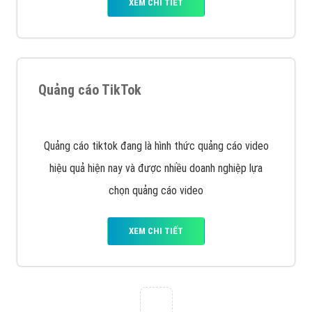
VietAds với đội ngũ chuyên viên tư ấn am hiểu về
chiến dịch quảng cáo Youtube sẽ tư vấn bạn giải pháp
tối ưu, hiệu quả nhất
XEM CHI TIẾT
Thiết kế Website