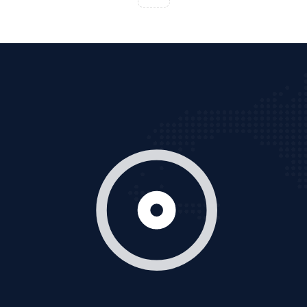
Tìm công ty thiết kế website uy tín, chuyên nghiệp tại
Hà Nội là rất khó cho khách hàng. VietAds xin giới
thiệu công ty thiết kế Viet
XEM CHI TIẾT
Quảng cáo Cốc Cốc