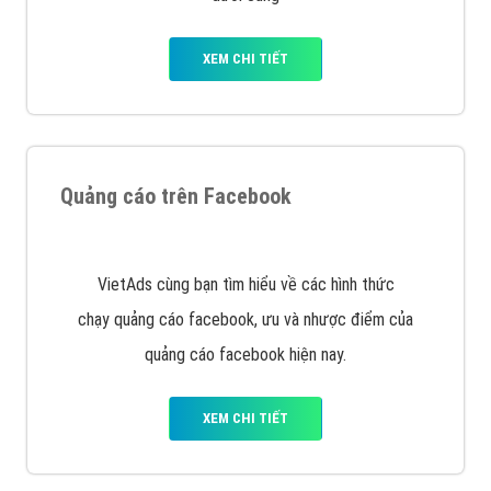
Nếu bạn đang cần quảng cáo, thiết kế web,
phát
triển Website cho doanh nghiệp mình
. Đừng chần
chừ hãy nhấc máy lên và gọi ngay cho chúng tôi theo
Hotline: 0964 82 6644 (24/7) hoặc email:
support@vietadsgroup.vn
để được tư vấn chuyên
sâu về giải pháp marketing hiệu quả cho doanh nghiệp
bạn!