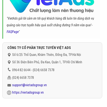
"VietAds gửi lời cảm ơn tới quý khách hàng đã luôn tin dùng dịch vụ
quảng cáo trực tuyến hiệu quả suốt chặng đường 9 năm vừa qua! -
FAQPage
"
CÔNG TY CỔ PHẦN TRỰC TUYẾN VIỆT ADS
Số 6/25 Thổ Quan, Khâm Thiên, Đống Đa, TP.Hà Nội
Số 36 Điện Biên Phủ, Đa Kao, Quận 1, TP.Hồ Chí Minh
0964 82 6644 - (024) 6658 7378
(024) 6658 7378
support@vietadsgroup.vn
https://vietadsgroup.vn