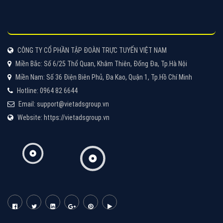
Cốc Cốc là trình duyệt web trực tuyến hiệu quả, hãy
cùng VietAds tìm hiểu về các hình thức quảng cáo
của trình duyệt Cốc Cốc
XEM CHI TIẾT
Quảng cáo Zalo