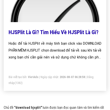
HJSPlit Là Gì? Tìm Hiểu Về HJSPlit Là Gì?
Hoặc để tải HJSPlit về máy tính bạn click vào DOWNLOAD
PHẦN MỀM HJSPLIT chọn download để tải về. sau khi tải về
xong bạn chỉ cần giải nén và sử dụng chứ không cần phải
cài đặt.
Bài viết tạo bởi:
VietAds
| Ngày cập nhật:
2026-08-07 06:28:58
|
Đăng
nhập
(1382)
Chủ đề
"download hjsplit"
luôn được bạn đọc quan tâm và tìm kiếm rất