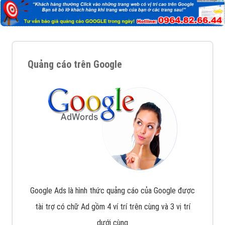
với bề dày kinh nghiệm sẽ tư vấn xây dựng và phát
triển thương hiệu của doanh nghiệp bạn với mức chi
phí mà bạn có thể đầu tư cho marketing online. Đội
ngũ kỹ thuật quảng cáo trực tuyến, SEO, lập trình
Web chuyên sâu trong nghề, được đào tạo bài bản tại
trung tâm marketing online uy tín hàng năm, luôn
đem
đến cho khách hàng sản phẩm/ dịch vụ chất
lượng
.