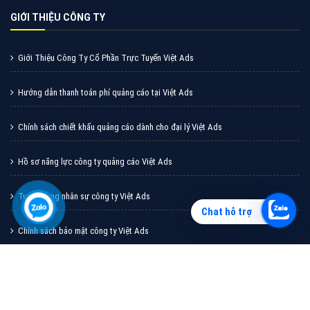
Vì sao doanh nghiệp bạn nên quảng cáo trên Zalo?
Hãy cùng VietAds tìm hiểu về các hình thức quảng
cáo Zalo hiệu quả
XEM CHI TIẾT
Chat hỗ trợ
Quảng cáo TikTok