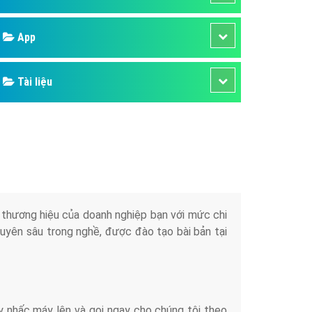
áp quảng cáo Youtube
Google
kế ứng dụng
 cáo Cốc Cốc hiệu quả
Bảng giá
 cáo Zalo chuyên nghiệp
ghĩa
Web Store
à gì
Dịch vụ liên quan
mềm ứng dụng hay
Other Ads
Quảng Cáo Google
App