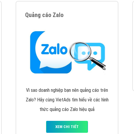
hát triển Website cho doanh nghiệp mình
. Đừng chần chừ hã
support@vietadsgroup.vn
để được tư vấn chuyên sâu về giải phá
Quảng cáo trên Facebook