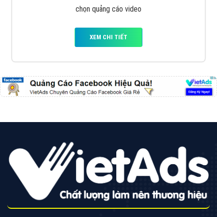
VietAds với đội ngũ chuyên viên tư ấn am hiểu về
chiến dịch quảng cáo Youtube sẽ tư vấn bạn giải pháp
tối ưu, hiệu quả nhất
XEM CHI TIẾT
Thiết kế Website