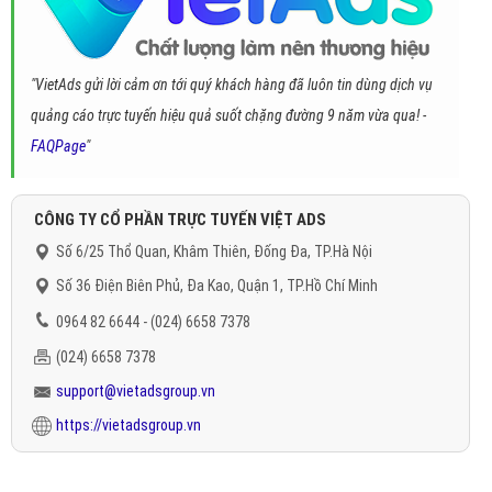
"VietAds gửi lời cảm ơn tới quý khách hàng đã luôn tin dùng dịch vụ
quảng cáo trực tuyến hiệu quả suốt chặng đường 9 năm vừa qua! -
FAQPage
"
CÔNG TY CỔ PHẦN TRỰC TUYẾN VIỆT ADS
Số 6/25 Thổ Quan, Khâm Thiên, Đống Đa, TP.Hà Nội
Số 36 Điện Biên Phủ, Đa Kao, Quận 1, TP.Hồ Chí Minh
0964 82 6644 - (024) 6658 7378
(024) 6658 7378
support@vietadsgroup.vn
https://vietadsgroup.vn