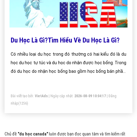
Du Học Là Gì?Tìm Hiểu Về Du Học Là Gì?
Có nhiều loại du học trong đó thường có hai kiểu đó là du
học du học tự túc và du học do nhận được học bổng. Trong
đó du học do nhận học bổng bao gồm học bổng bán phần,
học bổng toàn phần và học bổng do sự hợp tác của chính
phủ.
Bài viết tạo bởi:
VietAds
| Ngày cập nhật:
2026-08-09 10:04:17
|
Đăng
nhập
(1256)
Chủ đề
"du học canada"
luôn được bạn đọc quan tâm và tìm kiếm rất