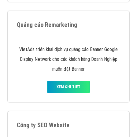
Nếu bạn đang cần quảng cáo, thiết kế web,
phát
triển Website cho doanh nghiệp mình
. Đừng chần
chừ hãy nhấc máy lên và gọi ngay cho chúng tôi theo
Hotline: 0964 82 6644 (24/7) hoặc email:
support@vietadsgroup.vn
để được tư vấn chuyên
sâu về giải pháp marketing hiệu quả cho doanh nghiệp
bạn!