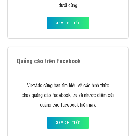
với bề dày kinh nghiệm sẽ tư vấn xây dựng và phát
triển thương hiệu của doanh nghiệp bạn với mức chi
phí mà bạn có thể đầu tư cho marketing online. Đội
ngũ kỹ thuật quảng cáo trực tuyến, SEO, lập trình
Web chuyên sâu trong nghề, được đào tạo bài bản tại
trung tâm marketing online uy tín hàng năm, luôn
đem
đến cho khách hàng sản phẩm/ dịch vụ chất
lượng
.