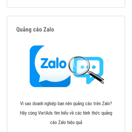
XEM CHI TIẾT
Công ty SEO Website
VietAds với đội ngũ SEOer giàu kinh nghiệm được đào