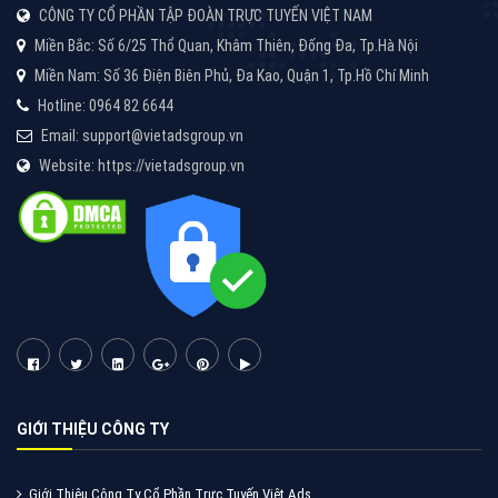
Tìm công ty thiết kế website uy tín, chuyên nghiệp tại
Hà Nội là rất khó cho khách hàng. VietAds xin giới
thiệu công ty thiết kế Viet
XEM CHI TIẾT
Quảng cáo Cốc Cốc