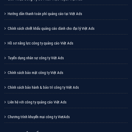
Cốc Cốc là trình duyệt web trực tuyến hiệu quả, hãy
cùng VietAds tìm hiểu về các hình thức quảng cáo
của trình duyệt Cốc Cốc
XEM CHI TIẾT
Quảng cáo Zalo