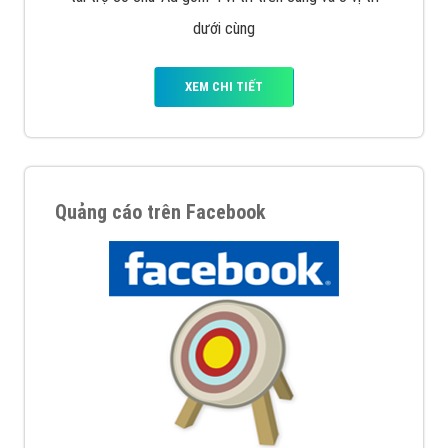
Nếu bạn đang cần quảng cáo, thiết kế web,
phát
triển Website cho doanh nghiệp mình
. Đừng chần
chừ hãy nhấc máy lên và gọi ngay cho chúng tôi theo
Hotline: 0964 82 6644 (24/7) hoặc email:
support@vietadsgroup.vn
để được tư vấn chuyên
sâu về giải pháp marketing hiệu quả cho doanh nghiệp
bạn!