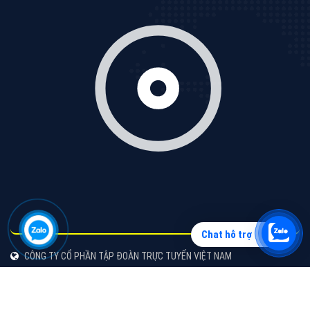
Vì sao doanh nghiệp bạn nên quảng cáo trên Zalo?
Hãy cùng VietAds tìm hiểu về các hình thức quảng
cáo Zalo hiệu quả
XEM CHI TIẾT
Chat hỗ trợ