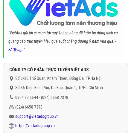
"VietAds gửi lời cảm ơn tới quý khách hàng đã luôn tin dùng dịch vụ
quảng cáo trực tuyến hiệu quả suốt chặng đường 9 năm vừa qua! -
FAQPage
"
CÔNG TY CỔ PHẦN TRỰC TUYẾN VIỆT ADS
Số 6/25 Thổ Quan, Khâm Thiên, Đống Đa, TP.Hà Nội
Số 36 Điện Biên Phủ, Đa Kao, Quận 1, TP.Hồ Chí Minh
0964 82 6644 - (024) 6658 7378
(024) 6658 7378
support@vietadsgroup.vn
https://vietadsgroup.vn