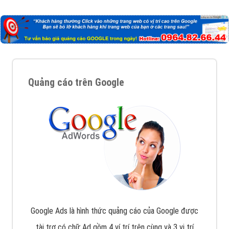
Công ty Việt Ads thành lập từ năm 2013
, chúng tôi
với bề dày kinh nghiệm sẽ tư vấn xây dựng và phát
triển thương hiệu của doanh nghiệp bạn với mức chi
phí mà bạn có thể đầu tư cho marketing online. Đội
ngũ kỹ thuật quảng cáo trực tuyến, SEO, lập trình
Web chuyên sâu trong nghề, được đào tạo bài bản tại
trung tâm marketing online uy tín hàng năm, luôn
đem
đến cho khách hàng sản phẩm/ dịch vụ chất
lượng
.