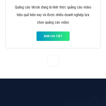
Cốc Cốc là trình duyệt web trực tuyến hiệu quả, hãy
cùng VietAds tìm hiểu về các hình thức quảng cáo
của trình duyệt Cốc Cốc
XEM CHI TIẾT
Quảng cáo Zalo