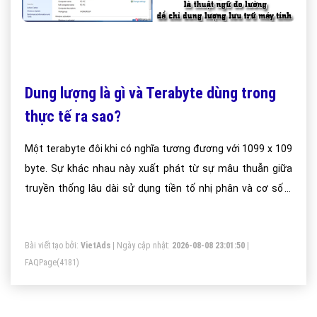
Dung lượng là gì và Terabyte dùng trong
thực tế ra sao?
Một terabyte đôi khi có nghĩa tương đương với 1099 x 109
byte. Sự khác nhau này xuất phát từ sự mâu thuẫn giữa
truyền thống lâu dài sử dụng tiền tố nhị phân và cơ số 2
trong giới tin học, và tiêu chuẩn thập phân (SI) trực quan và
phổ biến hơn đã được chấp nhận rộng tại trong ngành công
Bài viết tạo bởi:
VietAds
| Ngày cập nhật:
2026-08-08 23:01:50
|
nghiệp
FAQPage
(4181)