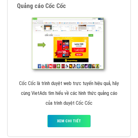
VietAds với đội ngũ chuyên viên tư ấn am hiểu về
chiến dịch quảng cáo Youtube sẽ tư vấn bạn giải pháp
tối ưu, hiệu quả nhất
XEM CHI TIẾT
Thiết kế Website