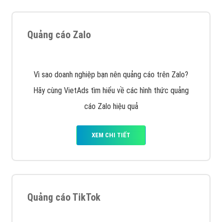
Tìm công ty thiết kế website uy tín, chuyên nghiệp tại
Hà Nội là rất khó cho khách hàng. VietAds xin giới
thiệu công ty thiết kế Viet
XEM CHI TIẾT
Quảng cáo Cốc Cốc