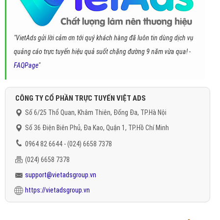
"VietAds gửi lời cảm ơn tới quý khách hàng đã luôn tin dùng dịch vụ
quảng cáo trực tuyến hiệu quả suốt chặng đường 9 năm vừa qua! -
FAQPage
"
CÔNG TY CỔ PHẦN TRỰC TUYẾN VIỆT ADS
Số 6/25 Thổ Quan, Khâm Thiên, Đống Đa, TP.Hà Nội
Số 36 Điện Biên Phủ, Đa Kao, Quận 1, TP.Hồ Chí Minh
0964 82 6644 - (024) 6658 7378
(024) 6658 7378
support@vietadsgroup.vn
https://vietadsgroup.vn