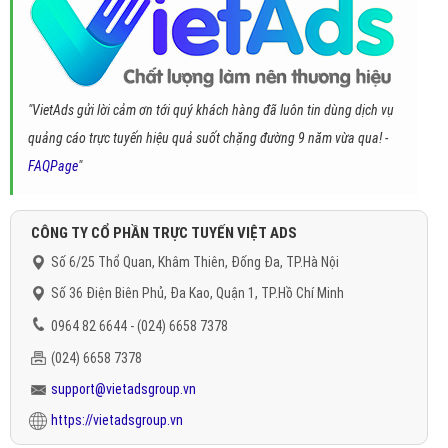
"VietAds gửi lời cảm ơn tới quý khách hàng đã luôn tin dùng dịch vụ
quảng cáo trực tuyến hiệu quả suốt chặng đường 9 năm vừa qua! -
FAQPage
"
CÔNG TY CỔ PHẦN TRỰC TUYẾN VIỆT ADS
Số 6/25 Thổ Quan, Khâm Thiên, Đống Đa, TP.Hà Nội
Số 36 Điện Biên Phủ, Đa Kao, Quận 1, TP.Hồ Chí Minh
0964 82 6644 - (024) 6658 7378
(024) 6658 7378
support@vietadsgroup.vn
https://vietadsgroup.vn