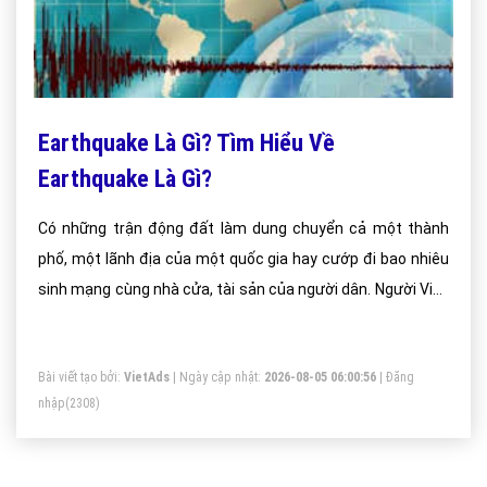
Earthquake Là Gì? Tìm Hiểu Về
Earthquake Là Gì?
Có những trận động đất làm dung chuyển cả một thành
phố, một lãnh địa của một quốc gia hay cướp đi bao nhiêu
sinh mạng cùng nhà cửa, tài sản của người dân. Người Việt
Nam may mắn vì hiếm khi phải hứng chịu những trận động
đất khủng khiếp còn người Nhật Bản thường xuyên phải trải
Bài viết tạo bởi:
VietAds
| Ngày cập nhật:
2026-08-05 06:00:56
|
Đăng
qua động đất. Bởi vì sống cùng nó, họ hiểu rõ Động đất là gì
nhập
(2308)
và những tác hại của nó.