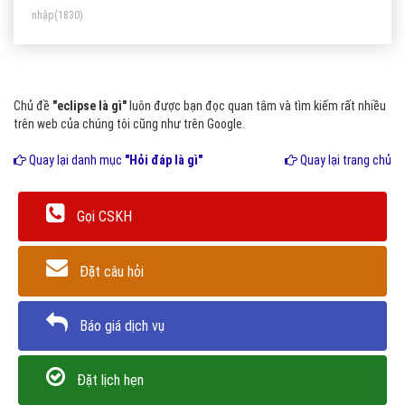
nhập
(1830)
Chủ đề
"eclipse là gì"
luôn được bạn đọc quan tâm và tìm kiếm rất nhiều
trên web của chúng tôi cũng như trên Google.
Quay lại danh mục
"Hỏi đáp là gì"
Quay lại trang chủ
Gọi CSKH
Đặt câu hỏi
Báo giá dịch vụ
Đặt lịch hẹn