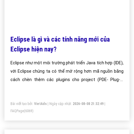
Eclipse là gì và các tính năng mới của
Eclipse hiện nay?
Eclipse như một môi trường phát triển Java tích hợp (IDE),
với Eclipse chúng ta có thể mở rộng hơn mã nguồn bằng
cách chèn thêm các plugins cho project (PDE- Plug-in
Development Environment). Mặc dù Eclipse được viết bằng
ngôn ngữ lập trình Java, nhưng việc sử dụng nó không hạn
Bài viết tạo bởi:
VietAds
| Ngày cập nhật:
2026-08-08 21:32:49
|
chế chỉ cho ngôn ngữ Java. Eclipse còn hỗ trợ cho lập trình
FAQPage
(6069)
viên code theo các mô hình phát triển như MVC, tạo thêm
các lib hỗ trợ phát triển phần mềm.