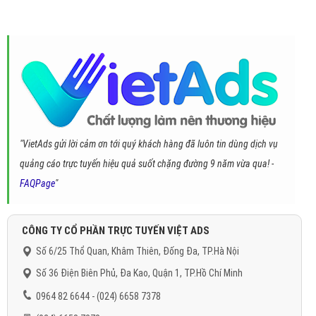
"VietAds gửi lời cảm ơn tới quý khách hàng đã luôn tin dùng dịch vụ
quảng cáo trực tuyến hiệu quả suốt chặng đường 9 năm vừa qua! -
FAQPage
"
CÔNG TY CỔ PHẦN TRỰC TUYẾN VIỆT ADS
Số 6/25 Thổ Quan, Khâm Thiên, Đống Đa, TP.Hà Nội
Số 36 Điện Biên Phủ, Đa Kao, Quận 1, TP.Hồ Chí Minh
0964 82 6644 - (024) 6658 7378