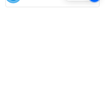
Quảng cáo TikTok
Quảng cáo tiktok đang là hình thức quảng cáo video
hiệu quả hiện nay và được nhiều doanh nghiệp lựa
chọn quảng cáo video